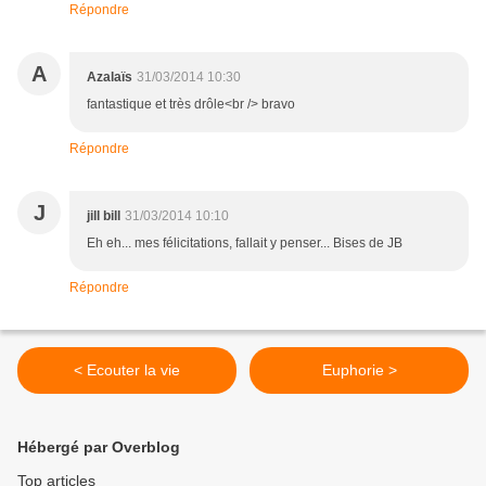
Répondre
A
Azalaïs
31/03/2014 10:30
fantastique et très drôle<br /> bravo
Répondre
J
jill bill
31/03/2014 10:10
Eh eh... mes félicitations, fallait y penser... Bises de JB
Répondre
< Ecouter la vie
Euphorie >
Hébergé par Overblog
Top articles