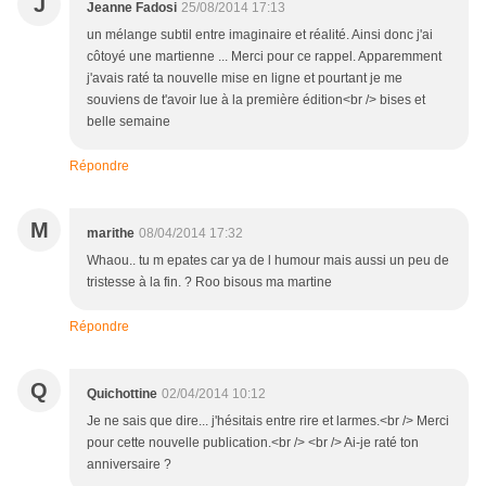
J
Jeanne Fadosi
25/08/2014 17:13
un mélange subtil entre imaginaire et réalité. Ainsi donc j'ai
côtoyé une martienne ... Merci pour ce rappel. Apparemment
j'avais raté ta nouvelle mise en ligne et pourtant je me
souviens de t'avoir lue à la première édition<br /> bises et
belle semaine
Répondre
M
marithe
08/04/2014 17:32
Whaou.. tu m epates car ya de l humour mais aussi un peu de
tristesse à la fin. ? Roo bisous ma martine
Répondre
Q
Quichottine
02/04/2014 10:12
Je ne sais que dire... j'hésitais entre rire et larmes.<br /> Merci
pour cette nouvelle publication.<br /> <br /> Ai-je raté ton
anniversaire ?