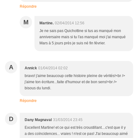
Répondre
M
Martine.
02/04/2014 12:56
Je ne sais pas Quichottine si tus as manqué mon
anniversaire mais si tu l'as manqué moi j'ai manqué
Mars à 5 jours près je suis né fin février.
A
Annick
01/04/2014 02:02
bravo! j'aime beaucoup cette histoire pleine de vérités!<br />
j'aime ton écriture...faite d'humour et de bon sens!<br />
bisous du lundi.
Répondre
D
Dany Magnaval
31/03/2014 23:45
Excellent Martine! et ce qui est très croustillant....c'est que il y
a des coïncidences... vraies ! n'est ce pas! J'ai beaucoup aimé