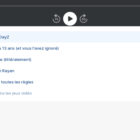
 DayZ
 a 13 ans (et vous l'avez ignoré)
e (littéralement)
im Rayan
 toutes les règles
s les jeux vidéo
us choquant de Rockstar ? - Le scandale BULLY
e plus moche de Steam
du RÊVE tourne au CAUCHEMAR
pendant 8 heures