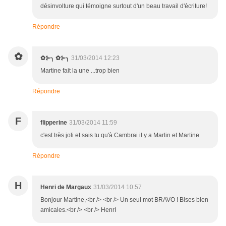
désinvolture qui témoigne surtout d'un beau travail d'écriture!
Répondre
✿
✿⊱╮ ✿⊱╮
31/03/2014 12:23
Martine fait la une ...trop bien
Répondre
F
flipperine
31/03/2014 11:59
c'est très joli et sais tu qu'à Cambrai il y a Martin et Martine
Répondre
H
Henri de Margaux
31/03/2014 10:57
Bonjour Martine,<br /> <br /> Un seul mot BRAVO ! Bises bien
amicales.<br /> <br /> HenrI