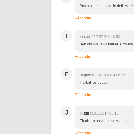
Pas mal, en tout cas le défi est ré
Répondre
I
Ionard
05/05/2014 10:50
Ben dis moi je lis tout et je trouv
Répondre
F
flipperine
05/05/2014 08:36
Il fallait les trouver
Répondre
J
jill bill
05/05/2014 08:15
Eh eh... bien vu merci Martine, bis
Répondre