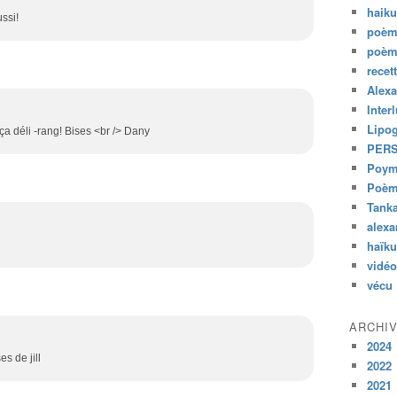
haik
ussi!
poèm
poèm
recet
Alexa
Inter
Lipo
e ça déli -rang! Bises <br /> Dany
PER
Poym
Poème
Tank
alexa
haïk
vidéo
vécu
ARCHI
2024
es de jill
2022
2021