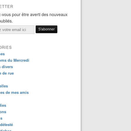
ETTER
-vous pour être averti des nouveaux
publiés.
ORIES
es
oms du Mercredi
s divers
 de rue
lles
es de mes amis
dies
ions
us
détesté
tiches