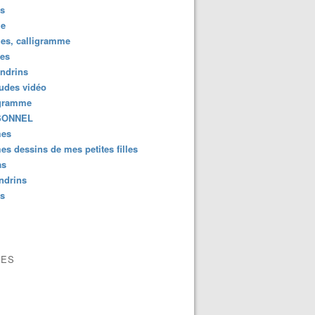
us
e
es, calligramme
tes
ndrins
ludes vidéo
gramme
SONNEL
es
s dessins de mes petites filles
as
ndrins
us
VES