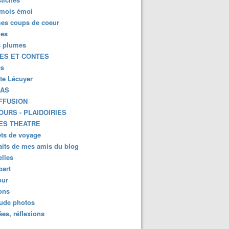
mois émoi
es coups de coeur
es
s plumes
ES ET CONTES
es
tte Lécuyer
KAS
FFUSION
OURS - PLAIDOIRIES
ES THEATRE
ts de voyage
aits de mes amis du blog
lles
part
ur
ions
lude photos
es, réflexions