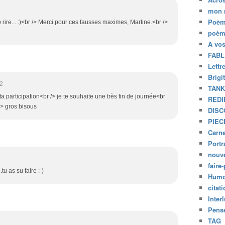
mon 
Poèm
 rire... :)<br /> Merci pour ces fausses maximes, Martine.<br />
poèm
A vo
FABL
Lettr
Brigi
2
TAN
ta participation<br /> je te souhaite une très fin de journée<br
REDI
/> gros bisous
DISC
PIEC
Carne
Portr
nouve
faire-
tu as su faire :-)
Humo
citat
Inter
Pensé
TAG