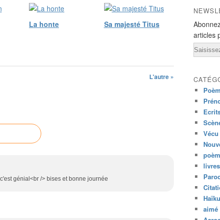
NEWSL
La honte
Sa majesté Titus
Abonnez
articles 
Email
L'autre »
CATÉG
Poèm
Prén
Ecrit
Scène
Vécu
Nouve
poèm
livres
Paro
 c'est génial<br /> bises et bonne journée
Citat
Haïk
aimé 
Acros