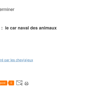
terminer
 : le car naval des animaux
post
0