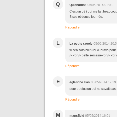
Q
Quichottine
06/05/2014 01:03
C'est un défi qui me fait beaucoup
Bises et douce journée.
Répondre
L
La petite créole
05/05/2014 20:5
tu t'en sors bien<br /> bravo pour 
/> <br /> belle semaine<br /> <br 
Répondre
E
eglantine lilas
05/05/2014 19:19
pour quelqu'un qui ne savait pas...
Répondre
M
mansfield
05/05/2014 16:01