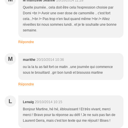
M'mamzelle Jeanne
20/10/2014 11:28
Quelle journée.. cela doit être cela l'expression choisie par
Domi <br /> Avoir une over dose de camomille .. c'est fort
cela...!<br /> Pas trop n'en faut quand même !<br /> Allez
réveilles toi nous sommes lundi.. et je te souhaite une bonne
semaine.
Répondre
M
marithe
20/10/2014 10:36
ou la la tu as fait fort ce matin ..une journée qui commence
sous le brouillard ..grr bon lundi et bisousss martine
Répondre
L
Lenaïg
20/10/2014 10:15
Bonjour Martine, hé hé, éblouissant ! Et très vivant, merci
merci ! Bravo pour ta réponse au défi ! Je ne suis pas fan de
Laurent Gerra, mais c'est ton texte qui me réjouit ! Bises !