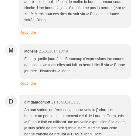
adoré... et surtout ta façon de mettre ta bonne humeur sous
cloche. Une bonne façon d'être sûre ne pas la perdre. ;)<br />
<br /> Merci pour ces rires du soir.<br /> Passe une douce
soirée. Bises.
Répondre
M
Monelle
21/10/2014 13:49
Et bien quelle journée !!! Beaucoup d'expressions inconnues
dans ton texte mais elles ont fait un beau billet !! <br /> Bonne
journée - bisous<br /> Monelle
Répondre
D
dimdamdom59
21/10/2014 13:13
Ah non surtout ne t'excuses pas, car vois-tu j'adore cet
humour un peu trash notamment celui de Laurent Gerra :)<br
/> Et pour finir en utilisant une nouvelle expression à la mode,
je suis pétée de rire ptdr :)<br /> Merci Martine pour cette
bonne tranche de rire.<br /> Bisous.<br /> Domi.