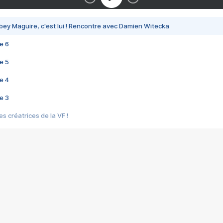
bey Maguire, c'est lui ! Rencontre avec Damien Witecka
e 6
e 5
e 4
e 3
s créatrices de la VF !
e 2
e 1
e Mektoub My Love arrive enfin ! Rencontre avec Shaïn Boumedine et Sal
i : après Toni en famille
elle réalise le bouleversant Dites lui que je l'aime