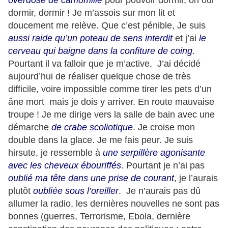
overdose de camomille
pour pouvoir dormir, oh oui
dormir, dormir ! Je m’assois sur mon lit et
doucement me relève. Que c’est pénible, Je suis
a
ussi raide qu’un poteau de sens interdit
et j’ai
le
cerveau qui baigne dans la confiture de coing
.
Pourtant il va falloir que je m’active, J’ai décidé
aujourd’hui de réaliser quelque chose de très
difficile, voire impossible comme tirer les pets d’un
âne mort mais je dois y arriver. En route mauvaise
troupe ! Je me dirige vers la salle de bain avec une
démarche
de crabe scoliotique
. Je croise mon
double dans la glace. Je me fais peur. Je suis
hirsute, je ressemble à
une serpillère agonisante
avec les cheveux ébouriffés
. Pourtant je n’ai pas
oublié ma tête dans une prise de courant
, je l’aurais
plutôt
oubliée sous l’oreiller
. Je n’aurais pas dû
allumer la radio, les dernières nouvelles ne sont pas
bonnes (guerres, Terrorisme, Ebola, dernière