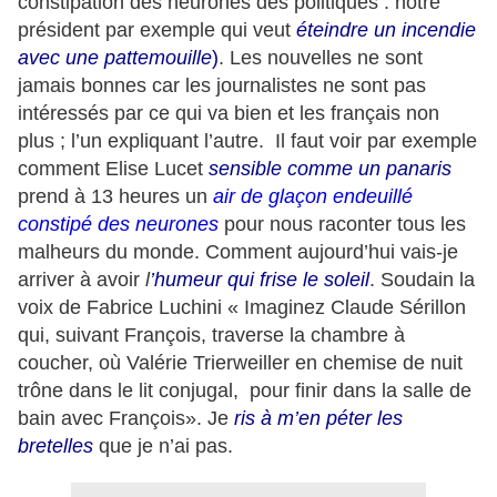
constipation des neurones des politiques : notre
président par exemple qui veut
éteindre un incendie
avec une pattemouille
)
. Les nouvelles ne sont
jamais bonnes car les journalistes ne sont pas
intéressés par ce qui va bien et les français non
plus ; l’un expliquant l’autre. Il faut voir par exemple
comment Elise Lucet
sensible comme
un panaris
prend à 13 heures un
air de glaçon endeuillé
constipé des neurones
pour nous raconter tous les
malheurs du monde. Comment aujourd’hui vais-je
arriver à avoir
l
’humeur qui frise le soleil
. Soudain la
voix de Fabrice Luchini « Imaginez Claude Sérillon
qui, suivant François, traverse la chambre à
coucher, où Valérie Trierweiller en chemise de nuit
trône dans le lit conjugal, pour finir dans la salle de
bain avec François». Je
ris à m’en péter les
bretelles
que je n’ai pas.