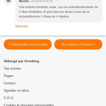
M
Martine
16/10/2014 05:29
Une écriture mordante, acide , sur une actualité désolante.<br
/> Bien dit Martine. Et pan! dans les dents à ceux qui se
reconnaîtront<br /> Bises<br /> Martine
Répondre
< Pâquerette ma chouette
Aux marais d'Olonne >
Hébergé par Overblog
Top articles
Pages
Contact
Signaler un abus
C.G.U.
Cookies et données personnelles