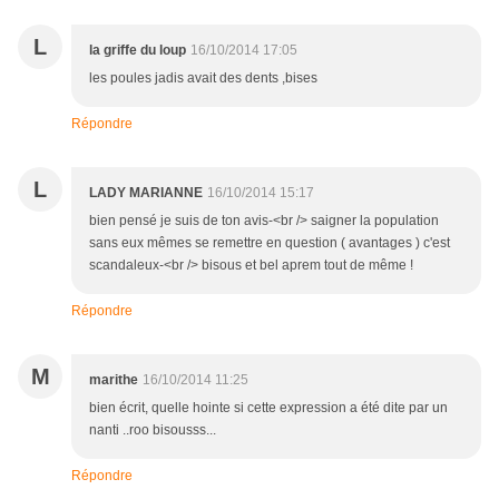
L
la griffe du loup
16/10/2014 17:05
les poules jadis avait des dents ,bises
Répondre
L
LADY MARIANNE
16/10/2014 15:17
bien pensé je suis de ton avis-<br /> saigner la population
sans eux mêmes se remettre en question ( avantages ) c'est
scandaleux-<br /> bisous et bel aprem tout de même !
Répondre
M
marithe
16/10/2014 11:25
bien écrit, quelle hointe si cette expression a été dite par un
nanti ..roo bisousss...
Répondre