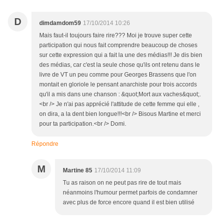
D
dimdamdom59
17/10/2014 10:26
Mais faut-il toujours faire rire??? Moi je trouve super cette
participation qui nous fait comprendre beaucoup de choses
sur cette expression qui a fait la une des médias!!! Je dis bien
des médias, car c'est la seule chose qu'ils ont retenu dans le
livre de VT un peu comme pour Georges Brassens que l'on
montait en gloriole le pensant anarchiste pour trois accords
qu'il a mis dans une chanson : &quot;Mort aux vaches&quot;.
<br /> Je n'ai pas apprécié l'attitude de cette femme qui elle ,
on dira, a la dent bien longue!!!<br /> Bisous Martine et merci
pour ta participation.<br /> Domi.
Répondre
M
Martine 85
17/10/2014 11:09
Tu as raison on ne peut pas rire de tout mais
néanmoins l'humour permet parfois de condamner
avec plus de force encore quand il est bien utilisé