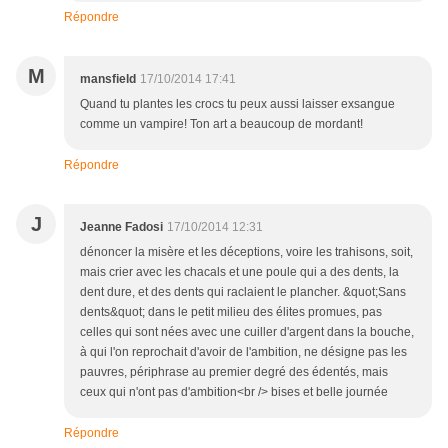
Répondre
M
mansfield
17/10/2014 17:41
Quand tu plantes les crocs tu peux aussi laisser exsangue
comme un vampire! Ton art a beaucoup de mordant!
Répondre
J
Jeanne Fadosi
17/10/2014 12:31
dénoncer la misère et les déceptions, voire les trahisons, soit,
mais crier avec les chacals et une poule qui a des dents, la
dent dure, et des dents qui raclaient le plancher. &quot;Sans
dents&quot; dans le petit milieu des élites promues, pas
celles qui sont nées avec une cuiller d'argent dans la bouche,
à qui l'on reprochait d'avoir de l'ambition, ne désigne pas les
pauvres, périphrase au premier degré des édentés, mais
ceux qui n'ont pas d'ambition<br /> bises et belle journée
Répondre