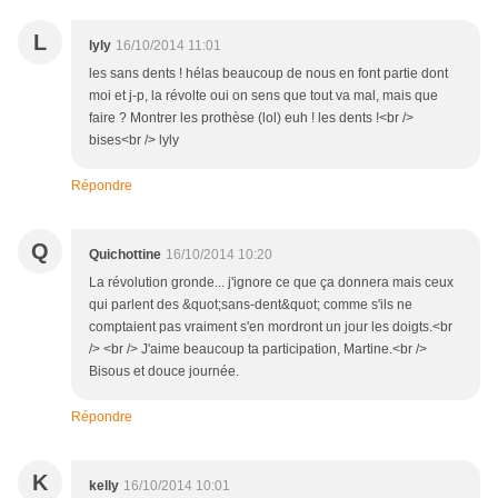
L
lyly
16/10/2014 11:01
les sans dents ! hélas beaucoup de nous en font partie dont
moi et j-p, la révolte oui on sens que tout va mal, mais que
faire ? Montrer les prothèse (lol) euh ! les dents !<br />
bises<br /> lyly
Répondre
Q
Quichottine
16/10/2014 10:20
La révolution gronde... j'ignore ce que ça donnera mais ceux
qui parlent des &quot;sans-dent&quot; comme s'ils ne
comptaient pas vraiment s'en mordront un jour les doigts.<br
/> <br /> J'aime beaucoup ta participation, Martine.<br />
Bisous et douce journée.
Répondre
K
kelly
16/10/2014 10:01