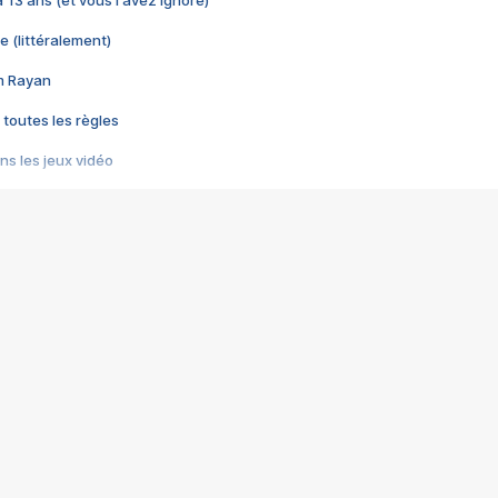
 a 13 ans (et vous l'avez ignoré)
e (littéralement)
im Rayan
 toutes les règles
s les jeux vidéo
us choquant de Rockstar ? - Le scandale BULLY
e plus moche de Steam
du RÊVE tourne au CAUCHEMAR
pendant 8 heures
it… à tort
umiliés par un jeu vidéo
ire - Final Fantasy 8
ti un empire - Age of Empires