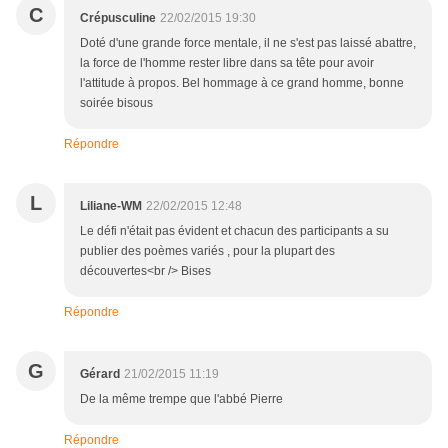
C
Crépusculine
22/02/2015 19:30
Doté d'une grande force mentale, il ne s'est pas laissé abattre,
la force de l'homme rester libre dans sa tête pour avoir
l'attitude à propos. Bel hommage à ce grand homme, bonne
soirée bisous
Répondre
L
Liliane-WM
22/02/2015 12:48
Le défi n'était pas évident et chacun des participants a su
publier des poèmes variés , pour la plupart des
découvertes<br /> Bises
Répondre
G
Gérard
21/02/2015 11:19
De la même trempe que l'abbé Pierre
Répondre