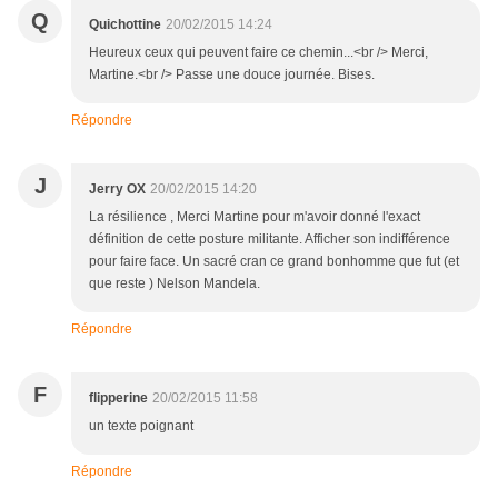
Q
Quichottine
20/02/2015 14:24
Heureux ceux qui peuvent faire ce chemin...<br /> Merci,
Martine.<br /> Passe une douce journée. Bises.
Répondre
J
Jerry OX
20/02/2015 14:20
La résilience , Merci Martine pour m'avoir donné l'exact
définition de cette posture militante. Afficher son indifférence
pour faire face. Un sacré cran ce grand bonhomme que fut (et
que reste ) Nelson Mandela.
Répondre
F
flipperine
20/02/2015 11:58
un texte poignant
Répondre