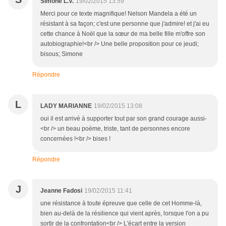
Simone L.V.
19/02/2015 13:59
Merci pour ce texte magnifique! Nelson Mandela a été un
résistant à sa façon; c'est une personne que j'admire! et j'ai eu
cette chance à Noël que la sœur de ma belle fille m'offre son
autobiographie!<br /> Une belle proposition pour ce jeudi;
bisous; Simone
Répondre
L
LADY MARIANNE
19/02/2015 13:08
oui il est arrivé à supporter tout par son grand courage aussi-
<br /> un beau poème, triste, tant de personnes encore
concernées !<br /> bises !
Répondre
J
Jeanne Fadosi
19/02/2015 11:41
une résistance à toute épreuve que celle de cet Homme-là,
bien au-delà de la résilience qui vient après, lorsque l'on a pu
sortir de la confrontation<br /> L'écart entre la version