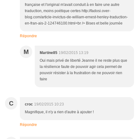
française et l'original m'avait conduit à en faire une autre
traduction, moins poétique certes http://fadosi.over-
blog.com/article-invictus-de-william-ernest-henley-traduction-
en-fran-ais-2-124746100.html<br /> Bises et belle journée
Répondre
M
Martine85
19/02/2015 13:19
Oui mais privé de liberté Jeanne il ne reste plus que
la résilience faute de pouvoir agir cela permet de
pouvoir résister à la frustration de ne pouvoir rien
faire
C
croc
19/02/2015 10:23
Magnifique, il n'y a rien d'autre à ajouter !
Répondre