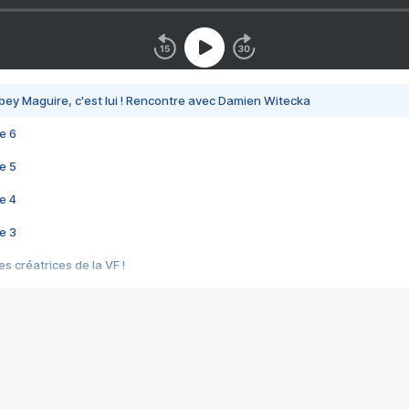
bey Maguire, c'est lui ! Rencontre avec Damien Witecka
e 6
e 5
e 4
e 3
s créatrices de la VF !
e 2
e 1
e Mektoub My Love arrive enfin ! Rencontre avec Shaïn Boumedine et Sal
i : après Toni en famille