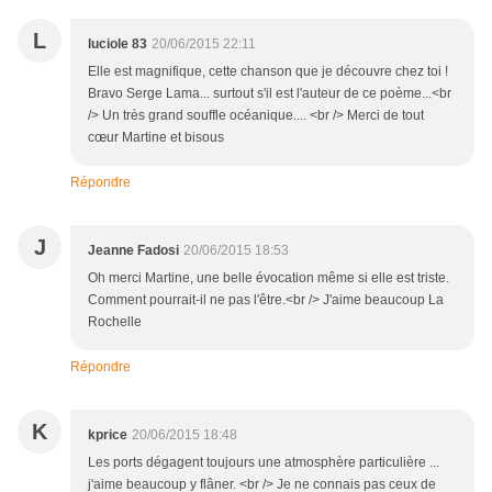
L
luciole 83
20/06/2015 22:11
Elle est magnifique, cette chanson que je découvre chez toi !
Bravo Serge Lama... surtout s'il est l'auteur de ce poème...<br
/> Un très grand souffle océanique.... <br /> Merci de tout
cœur Martine et bisous
Répondre
J
Jeanne Fadosi
20/06/2015 18:53
Oh merci Martine, une belle évocation même si elle est triste.
Comment pourrait-il ne pas l'être.<br /> J'aime beaucoup La
Rochelle
Répondre
K
kprice
20/06/2015 18:48
Les ports dégagent toujours une atmosphère particulière ...
j'aime beaucoup y flâner. <br /> Je ne connais pas ceux de