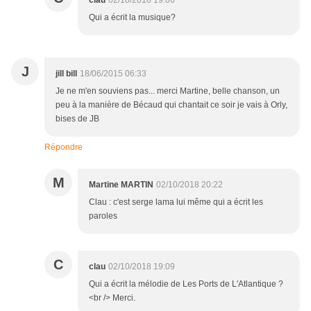
clau
02/10/2018 19:06
Qui a écrit la musique?
J
jill bill
18/06/2015 06:33
Je ne m'en souviens pas... merci Martine, belle chanson, un
peu à la manière de Bécaud qui chantait ce soir je vais à Orly,
bises de JB
Répondre
M
Martine MARTIN
02/10/2018 20:22
Clau : c'est serge lama lui même qui a écrit les
paroles
C
clau
02/10/2018 19:09
Qui a écrit la mélodie de Les Ports de L'Atlantique ?
<br /> Merci.