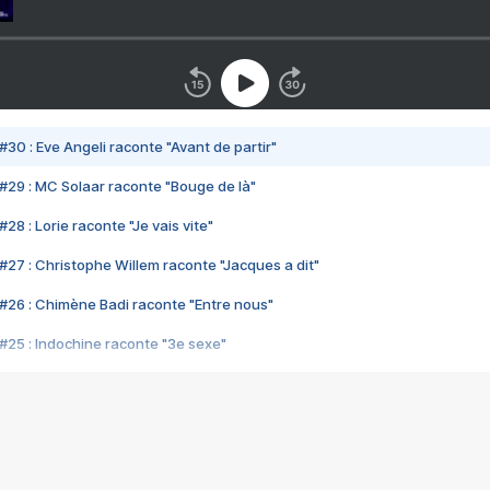
#30 : Eve Angeli raconte "Avant de partir"
#29 : MC Solaar raconte "Bouge de là"
28 : Lorie raconte "Je vais vite"
#27 : Christophe Willem raconte "Jacques a dit"
#26 : Chimène Badi raconte "Entre nous"
#25 : Indochine raconte "3e sexe"
#24 : Zaho raconte "C'est chelou"
#23 : Patrick Bruel raconte "Au café des délices"
#22 : Kyo raconte "Le chemin"