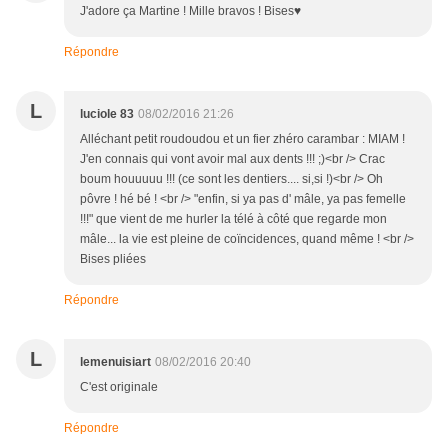
J'adore ça Martine ! Mille bravos ! Bises♥
Répondre
L
luciole 83
08/02/2016 21:26
Alléchant petit roudoudou et un fier zhéro carambar : MIAM !
J'en connais qui vont avoir mal aux dents !!! ;)<br /> Crac
boum houuuuu !!! (ce sont les dentiers.... si,si !)<br /> Oh
pôvre ! hé bé ! <br /> "enfin, si ya pas d' mâle, ya pas femelle
!!!" que vient de me hurler la télé à côté que regarde mon
mâle... la vie est pleine de coïncidences, quand même ! <br />
Bises pliées
Répondre
L
lemenuisiart
08/02/2016 20:40
C'est originale
Répondre