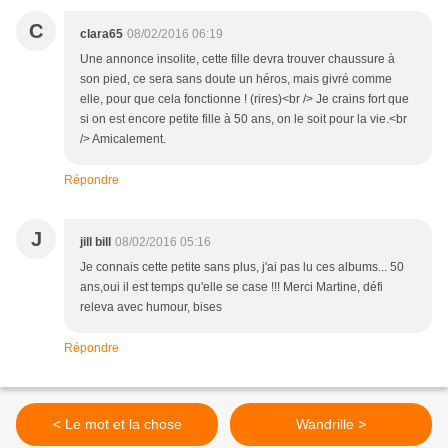
C
clara65
08/02/2016 06:19
Une annonce insolite, cette fille devra trouver chaussure à
son pied, ce sera sans doute un héros, mais givré comme
elle, pour que cela fonctionne ! (rires)<br /> Je crains fort que
si on est encore petite fille à 50 ans, on le soit pour la vie.<br
/> Amicalement.
Répondre
J
jill bill
08/02/2016 05:16
Je connais cette petite sans plus, j'ai pas lu ces albums... 50
ans,oui il est temps qu'elle se case !!! Merci Martine, défi
releva avec humour, bises
Répondre
< Le mot et la chose
Wandrille >