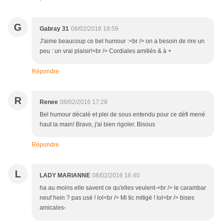
G
Gabray 31
08/02/2016 18:59
J'aime beaucoup ce bel humour :<br /> on a besoin de rire un
peu : un vrai plaisir!<br /> Cordiales amitiés & à +
Répondre
R
Renee
08/02/2016 17:28
Bel humour décalé et plei de sous entendu pour ce défi mené
haut la main! Bravo, j'ai bien rigoler. Bisous
Répondre
L
LADY MARIANNE
08/02/2016 16:40
ha au moins elle savent ce qu'elles veulent-<br /> le carambar
neuf hein ? pas usé ! lol<br /> Mi tic mitigé ! lol<br /> bises
amicales-