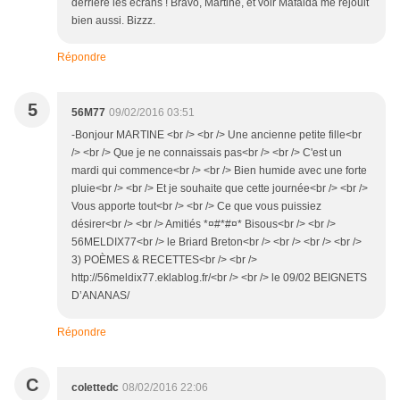
derrière les écrans ! Bravo, Martine, et voir Mafalda me réjouit
bien aussi. Bizzz.
Répondre
5
56M77
09/02/2016 03:51
-Bonjour MARTINE <br /> <br /> Une ancienne petite fille<br
/> <br /> Que je ne connaissais pas<br /> <br /> C'est un
mardi qui commence<br /> <br /> Bien humide avec une forte
pluie<br /> <br /> Et je souhaite que cette journée<br /> <br />
Vous apporte tout<br /> <br /> Ce que vous puissiez
désirer<br /> <br /> Amitiés *¤#*#¤* Bisous<br /> <br />
56MELDIX77<br /> le Briard Breton<br /> <br /> <br /> <br />
3) POÈMES & RECETTES<br /> <br />
http://56meldix77.eklablog.fr/<br /> <br /> le 09/02 BEIGNETS
D’ANANAS/
Répondre
C
colettedc
08/02/2016 22:06