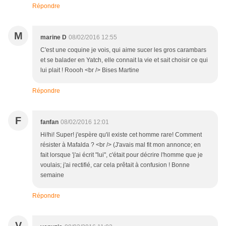
Répondre
M
marine D
08/02/2016 12:55
C'est une coquine je vois, qui aime sucer les gros carambars
et se balader en Yatch, elle connait la vie et sait choisir ce qui
lui plait ! Roooh <br /> Bises Martine
Répondre
F
fanfan
08/02/2016 12:01
Hi!hi! Super! j'espère qu'il existe cet homme rare! Comment
résister à Mafalda ? <br /> (J'avais mal fit mon annonce; en
fait lorsque 'j'ai écrit "lui", c'était pour décrire l'homme que je
voulais; j'ai rectifié, car cela prêtait à confusion ! Bonne
semaine
Répondre
V