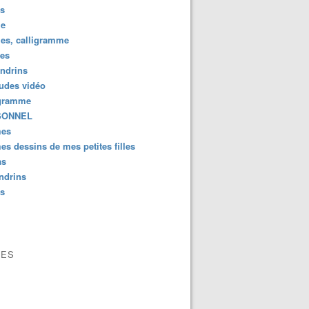
us
e
es, calligramme
tes
ndrins
ludes vidéo
gramme
SONNEL
es
s dessins de mes petites filles
as
ndrins
us
VES