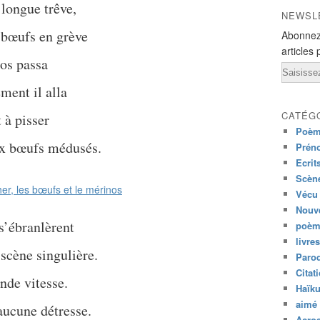
 longue trêve,
NEWSL
 bœufs en grève
Abonnez
articles 
os passa
Email
ment il alla
CATÉG
t à pisser
Poèm
ux bœufs médusés.
Prén
Ecrit
Scène
Vécu
Nouve
 s’ébranlèrent
poèm
livres
 scène singulière.
Paro
Citat
ande vitesse.
Haïk
aimé 
 aucune détresse.
Acros