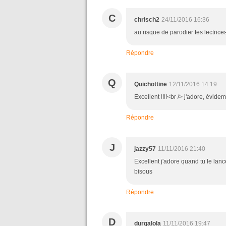
C
chrisch2
24/11/2016 16:36
au risque de parodier tes lectrice
Répondre
Q
Quichottine
12/11/2016 14:19
Excellent !!!!<br /> j'adore, évidem
Répondre
J
jazzy57
11/11/2016 21:40
Excellent j'adore quand tu le lanc
bisous
Répondre
D
durgalola
11/11/2016 19:47