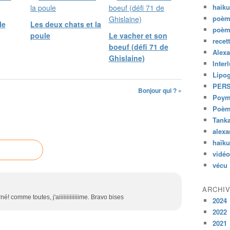
haik
poèm
le
Les deux chats et la
poèm
poule
Le vacher et son
recet
boeuf (défi 71 de
Alexa
Ghislaine)
Inter
Lipo
PER
Bonjour qui ? »
Poym
Poème
Tank
alexa
haïk
vidéo
vécu
ARCHI
 comme toutes, j'aiiiiiiiiiiiiime. Bravo bises
2024
2022
2021