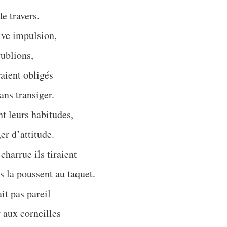
de travers.
ive impulsion,
rublions,
raient obligés
ans transiger.
t leurs habitudes,
er d’attitude.
charrue ils tiraient
ls la poussent au taquet.
ait pas pareil
r aux corneilles