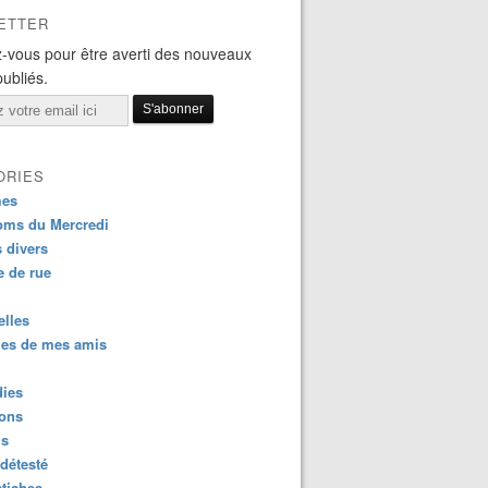
ETTER
-vous pour être averti des nouveaux
publiés.
ORIES
es
oms du Mercredi
s divers
 de rue
lles
es de mes amis
dies
ions
us
détesté
tiches