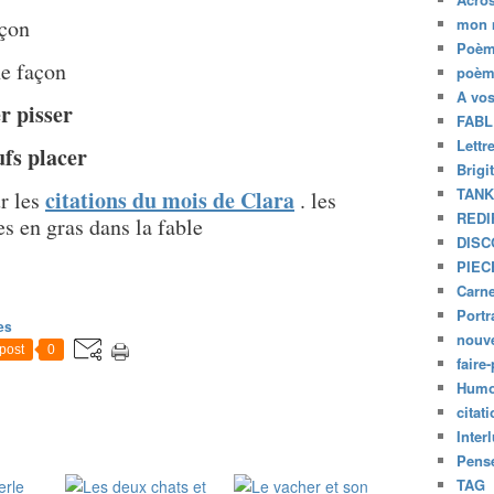
eçon
mon 
Poèm
ne façon
poèm
A vo
r pisser
FABL
Lettr
fs placer
Brigi
TAN
citations du mois de Clara
r les
. les
REDI
es en gras dans la fable
DISC
PIEC
Carne
Portr
es
nouve
post
0
faire-
Humo
citat
Inter
Pensé
TAG