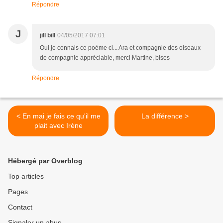
Répondre
J
jill bill
04/05/2017 07:01
Oui je connais ce poème ci... Ara et compagnie des oiseaux
de compagnie appréciable, merci Martine, bises
Répondre
< En mai je fais ce qu'il me
La différence >
plait avec Irène
Hébergé par Overblog
Top articles
Pages
Contact
Signaler un abus