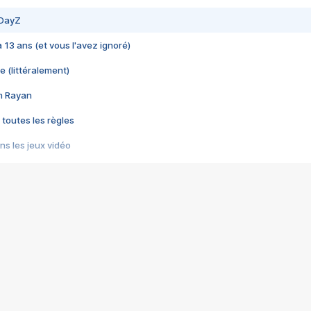
 DayZ
 a 13 ans (et vous l'avez ignoré)
e (littéralement)
im Rayan
 toutes les règles
s les jeux vidéo
us choquant de Rockstar ? - Le scandale BULLY
e plus moche de Steam
du RÊVE tourne au CAUCHEMAR
pendant 8 heures
it… à tort
umiliés par un jeu vidéo