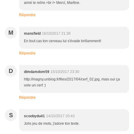
aimé le relire.<br /> Merci, Martine.
Répondre
M
mansfield
16/10/2017 21:38
En tout cas ton cerveau lui s'évade brillamment!
Répondre
D
dimdamdom59
15/10/2017 23:30
http://magny.unblog.fr/files/2017/04/cerf_02.jpg, mais oui ça
vole un cerf :)
Répondre
S
scoobydu41
14/10/2017 20:43
Jolis jeu de mots, j'adore ton texte.