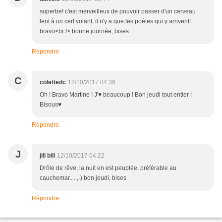
superbe! c'est merveilleux de pouvoir passer d'un cerveau
lent à un cerf volant, il n'y a que les poètes qui y arrivent!
bravo<br /> bonne journée, bises
Répondre
C
colettedc
12/10/2017 04:36
Oh ! Bravo Martine ! J'♥ beaucoup ! Bon jeudi tout entier !
Bisous♥
Répondre
J
jill bill
12/10/2017 04:22
Drôle de rêve, la nuit en est peuplée, préférable au
cauchemar.... ,-) bon jeudi, bises
Répondre