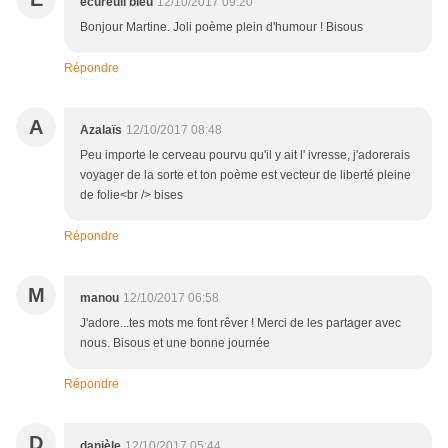
écureuil bleu
12/10/2017 09:20
Bonjour Martine. Joli poème plein d'humour ! Bisous
Répondre
A
Azalaïs
12/10/2017 08:48
Peu importe le cerveau pourvu qu'il y ait l' ivresse, j'adorerais
voyager de la sorte et ton poème est vecteur de liberté pleine
de folie<br /> bises
Répondre
M
manou
12/10/2017 06:58
J'adore...tes mots me font rêver ! Merci de les partager avec
nous. Bisous et une bonne journée
Répondre
D
danièle
12/10/2017 05:44