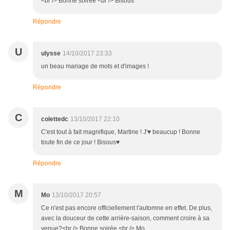
<br /> Bonne soirée <br /> Bisous
Répondre
U
ulysse
14/10/2017 23:33
un beau mariage de mots et d'images !
Répondre
C
colettedc
13/10/2017 22:10
C'est tout à fait magnifique, Martine ! J'♥ beaucup ! Bonne
toute fin de ce jour ! Bisous♥
Répondre
M
Mo
13/10/2017 20:57
Ce n'est pas encore officiellement l'automne en effet. De plus,
avec la douceur de cette arrière-saison, comment croire à sa
venue?<br /> Bonne soirée,<br /> Mo