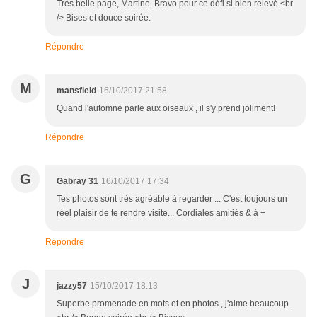
Très belle page, Martine. Bravo pour ce défi si bien relevé.<br
/> Bises et douce soirée.
Répondre
M
mansfield
16/10/2017 21:58
Quand l'automne parle aux oiseaux , il s'y prend joliment!
Répondre
G
Gabray 31
16/10/2017 17:34
Tes photos sont très agréable à regarder ... C'est toujours un
réel plaisir de te rendre visite... Cordiales amitiés & à +
Répondre
J
jazzy57
15/10/2017 18:13
Superbe promenade en mots et en photos , j'aime beaucoup .