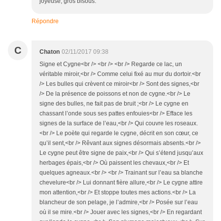
joyeuse, gros bisous.
Répondre
C
Chaton
02/11/2017 09:38
Signe et Cygne<br /> <br /> <br /> Regarde ce lac, un
véritable miroir,<br /> Comme celui fixé au mur du dortoir.<br
/> Les bulles qui crèvent ce miroir<br /> Sont des signes,<br
/> De la présence de poissons et non de cygne.<br /> Le
signe des bulles, ne fait pas de bruit ;<br /> Le cygne en
chassant l’onde sous ses pattes enfouies<br /> Efface les
signes de la surface de l’eau,<br /> Qui couvre les roseaux.
<br /> Le poète qui regarde le cygne, décrit en son cœur, ce
qu’il sent,<br /> Rêvant aux signes désormais absents.<br />
Le cygne peut être signe de paix,<br /> Qui s’étend jusqu’aux
herbages épais,<br /> Où paissent les chevaux,<br /> Et
quelques agneaux.<br /> <br /> Trainant sur l’eau sa blanche
chevelure<br /> Lui donnant fière allure,<br /> Le cygne attire
mon attention,<br /> Et stoppe toutes mes actions.<br /> La
blancheur de son pelage, je l’admire,<br /> Posée sur l’eau
où il se mire.<br /> Jouer avec les signes,<br /> En regardant