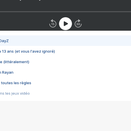
 DayZ
 a 13 ans (et vous l'avez ignoré)
e (littéralement)
im Rayan
 toutes les règles
s les jeux vidéo
us choquant de Rockstar ? - Le scandale BULLY
e plus moche de Steam
du RÊVE tourne au CAUCHEMAR