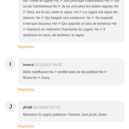
sur l’onde le cygne,<br /> Son plumage majestueux,<br /> Sur
ce lac harmonieux<br /> Je ne vois plus les autres signes,<br
/> Seul, sur le lac, reste le signe.<br /> Le cygne est signe de
silence,<br /> Qui baigne son existence.<br /> Sa majesté
n’est que douceur,<br /> Qui apporte un peu de bonheur.<br
/> Gardons en mémoire l’harmonie du cygne,<br /> Il
amènera en vous, de bonheur, le signe.
Répondre
I
Ionard
02/11/2017 09:25
Belle rediffusion<br /> profite bien de tes petites!<br />
Bises<br /> Dany
Répondre
J
jill bill
02/11/2017 07:52
Monsieur le cygne patience ! Sourire, bon jeudi, bises
Répondre