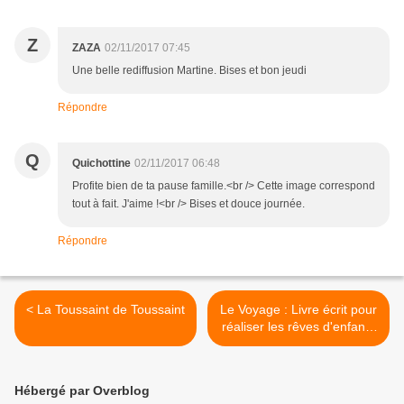
Z
ZAZA
02/11/2017 07:45
Une belle rediffusion Martine. Bises et bon jeudi
Répondre
Q
Quichottine
02/11/2017 06:48
Profite bien de ta pause famille.<br /> Cette image correspond
tout à fait. J'aime !<br /> Bises et douce journée.
Répondre
< La Toussaint de Toussaint
Le Voyage : Livre écrit pour
réaliser les rêves d'enfants
malade >
Hébergé par Overblog