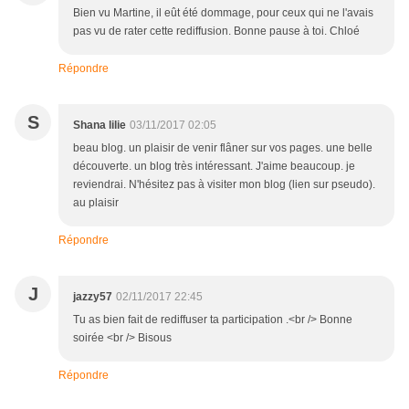
Bien vu Martine, il eût été dommage, pour ceux qui ne l'avais
pas vu de rater cette rediffusion. Bonne pause à toi. Chloé
Répondre
S
Shana lilie
03/11/2017 02:05
beau blog. un plaisir de venir flâner sur vos pages. une belle
découverte. un blog très intéressant. J'aime beaucoup. je
reviendrai. N'hésitez pas à visiter mon blog (lien sur pseudo).
au plaisir
Répondre
J
jazzy57
02/11/2017 22:45
Tu as bien fait de rediffuser ta participation .<br /> Bonne
soirée <br /> Bisous
Répondre