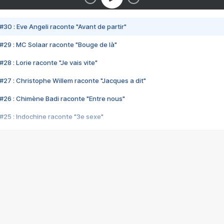
#30 : Eve Angeli raconte "Avant de partir"
#29 : MC Solaar raconte "Bouge de là"
28 : Lorie raconte "Je vais vite"
#27 : Christophe Willem raconte "Jacques a dit"
#26 : Chimène Badi raconte "Entre nous"
#25 : Indochine raconte "3e sexe"
#24 : Zaho raconte "C'est chelou"
#23 : Patrick Bruel raconte "Au café des délices"
#22 : Kyo raconte "Le chemin"
#21 : Nolwenn Leroy raconte "Cassé"
#20 : Patrick Hernandez raconte "Born to be alive"