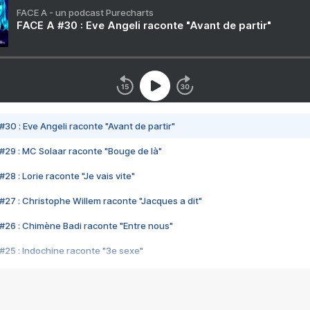
FACE A - un podcast Purecharts
FACE A #30 : Eve Angeli raconte "Avant de partir"
#30 : Eve Angeli raconte "Avant de partir"
#29 : MC Solaar raconte "Bouge de là"
28 : Lorie raconte "Je vais vite"
#27 : Christophe Willem raconte "Jacques a dit"
#26 : Chimène Badi raconte "Entre nous"
#25 : Indochine raconte "3e sexe"
#24 : Zaho raconte "C'est chelou"
#23 : Patrick Bruel raconte "Au café des délices"