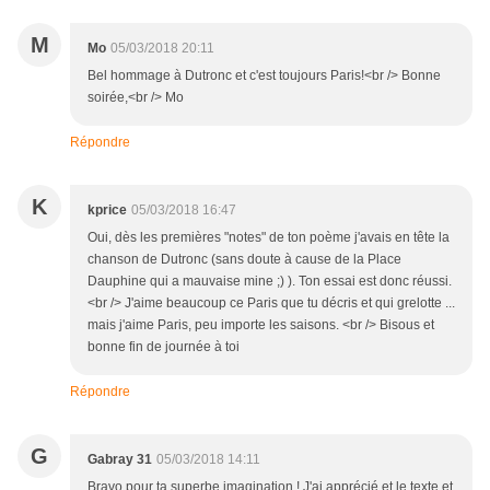
M
Mo
05/03/2018 20:11
Bel hommage à Dutronc et c'est toujours Paris!<br /> Bonne
soirée,<br /> Mo
Répondre
K
kprice
05/03/2018 16:47
Oui, dès les premières "notes" de ton poème j'avais en tête la
chanson de Dutronc (sans doute à cause de la Place
Dauphine qui a mauvaise mine ;) ). Ton essai est donc réussi.
<br /> J'aime beaucoup ce Paris que tu décris et qui grelotte ...
mais j'aime Paris, peu importe les saisons. <br /> Bisous et
bonne fin de journée à toi
Répondre
G
Gabray 31
05/03/2018 14:11
Bravo pour ta superbe imagination ! J'ai apprécié et le texte et