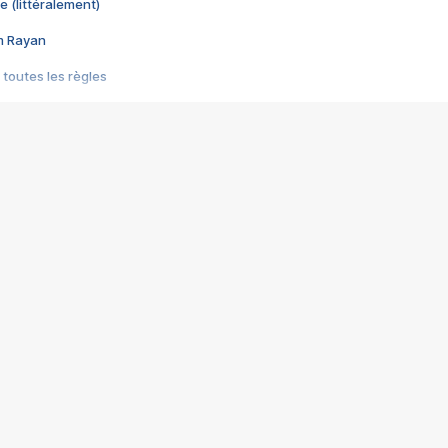
e (littéralement)
im Rayan
 toutes les règles
s les jeux vidéo
us choquant de Rockstar ? - Le scandale BULLY
e plus moche de Steam
du RÊVE tourne au CAUCHEMAR
pendant 8 heures
it… à tort
umiliés par un jeu vidéo
ire - Final Fantasy 8
ti un empire - Age of Empires
story DOFUS