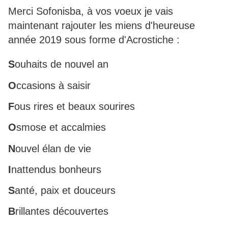
Merci Sofonisba, à vos voeux je vais
maintenant rajouter les miens d'heureuse
année 2019 sous forme d'Acrostiche :
S
ouhaits de nouvel an
O
ccasions à saisir
F
ous rires et beaux sourires
O
smose et accalmies
N
ouvel élan de vie
I
nattendus bonheurs
S
anté, paix et douceurs
B
rillantes découvertes