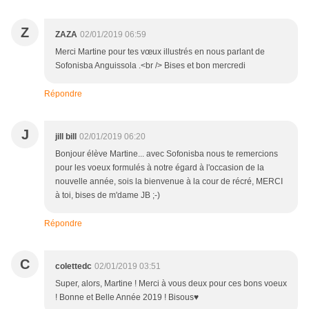
Z
ZAZA
02/01/2019 06:59
Merci Martine pour tes vœux illustrés en nous parlant de
Sofonisba Anguissola .<br /> Bises et bon mercredi
Répondre
J
jill bill
02/01/2019 06:20
Bonjour élève Martine... avec Sofonisba nous te remercions
pour les voeux formulés à notre égard à l'occasion de la
nouvelle année, sois la bienvenue à la cour de récré, MERCI
à toi, bises de m'dame JB ;-)
Répondre
C
colettedc
02/01/2019 03:51
Super, alors, Martine ! Merci à vous deux pour ces bons voeux
! Bonne et Belle Année 2019 ! Bisous♥