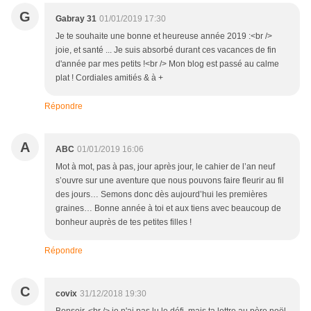
G
Gabray 31
01/01/2019 17:30
Je te souhaite une bonne et heureuse année 2019 :<br />
joie, et santé ... Je suis absorbé durant ces vacances de fin
d'année par mes petits !<br /> Mon blog est passé au calme
plat ! Cordiales amitiés & à +
Répondre
A
ABC
01/01/2019 16:06
Mot à mot, pas à pas, jour après jour, le cahier de l’an neuf
s’ouvre sur une aventure que nous pouvons faire fleurir au fil
des jours… Semons donc dès aujourd’hui les premières
graines… Bonne année à toi et aux tiens avec beaucoup de
bonheur auprès de tes petites filles !
Répondre
C
covix
31/12/2018 19:30