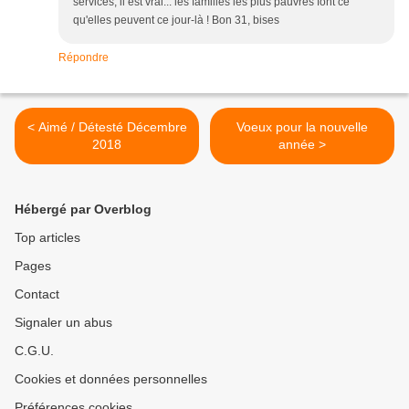
services, il est vrai... les familles les plus pauvres font ce
qu'elles peuvent ce jour-là ! Bon 31, bises
Répondre
< Aimé / Détesté Décembre
Voeux pour la nouvelle
2018
année >
Hébergé par Overblog
Top articles
Pages
Contact
Signaler un abus
C.G.U.
Cookies et données personnelles
Préférences cookies