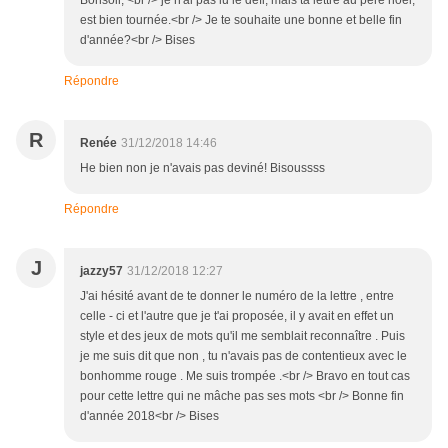
Bonsoir, <br /> je n'ai pas lu le défi, mais ta lettre au père noël,
est bien tournée.<br /> Je te souhaite une bonne et belle fin
d'année?<br /> Bises
Répondre
R
Renée
31/12/2018 14:46
He bien non je n'avais pas deviné! Bisoussss
Répondre
J
jazzy57
31/12/2018 12:27
J'ai hésité avant de te donner le numéro de la lettre , entre
celle - ci et l'autre que je t'ai proposée, il y avait en effet un
style et des jeux de mots qu'il me semblait reconnaître . Puis
je me suis dit que non , tu n'avais pas de contentieux avec le
bonhomme rouge . Me suis trompée .<br /> Bravo en tout cas
pour cette lettre qui ne mâche pas ses mots <br /> Bonne fin
d'année 2018<br /> Bises