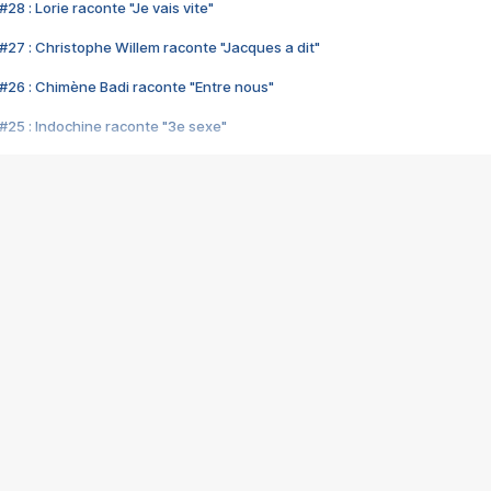
28 : Lorie raconte "Je vais vite"
#27 : Christophe Willem raconte "Jacques a dit"
#26 : Chimène Badi raconte "Entre nous"
#25 : Indochine raconte "3e sexe"
#24 : Zaho raconte "C'est chelou"
#23 : Patrick Bruel raconte "Au café des délices"
#22 : Kyo raconte "Le chemin"
#21 : Nolwenn Leroy raconte "Cassé"
#20 : Patrick Hernandez raconte "Born to be alive"
#19 : Lorie raconte "Près de moi"
#18 : Michael Jones raconte "A nos actes manqués" (avec Jean-Jacque
#17 : Khaled raconte "Aïcha"
#16 : Corneille raconte "Parce qu'on vient de loin"