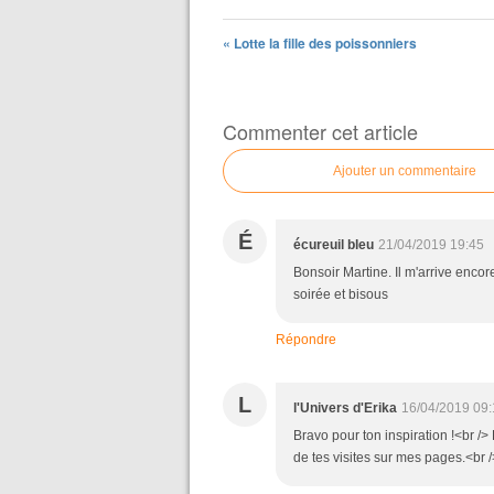
« Lotte la fille des poissonniers
Commenter cet article
Ajouter un commentaire
É
écureuil bleu
21/04/2019 19:45
Bonsoir Martine. Il m'arrive encor
soirée et bisous
Répondre
L
l'Univers d'Erika
16/04/2019 09:
Bravo pour ton inspiration !<br /
de tes visites sur mes pages.<br 