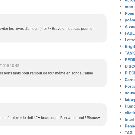
mon 
Poèm
poèm
A vo
éviter les rêves d'amour. :)<br /> Bravo en tout cas pour ton
FABL
Lettr
Brigi
TAN
REDI
DISC
/2019 10:42
PIEC
les bons mots pour l'amour de tout même en songe, j'aime
Carne
Portr
nouve
faire-
Humo
citat
ation à relever le défi ! J'♥ beaucoup ! Bon week-end ! Bisous♥
Inter
Pensé
TAG