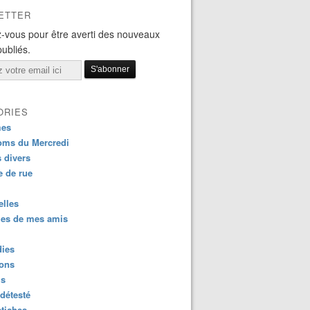
ETTER
-vous pour être averti des nouveaux
publiés.
ORIES
es
oms du Mercredi
s divers
 de rue
lles
es de mes amis
dies
ions
us
détesté
tiches