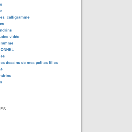
us
e
es, calligramme
tes
ndrins
ludes vidéo
gramme
SONNEL
es
s dessins de mes petites filles
as
ndrins
us
VES