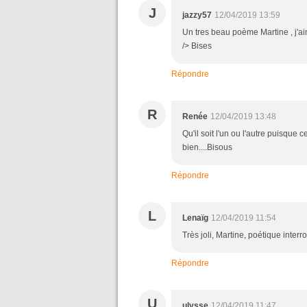
J
jazzy57
12/04/2019 13:59
Un tres beau poème Martine , j'ai
/> Bises
Répondre
R
Renée
12/04/2019 13:48
Qu'il soit l'un ou l'autre puisque
bien....Bisous
Répondre
L
Lenaïg
12/04/2019 11:54
Très joli, Martine, poétique interr
Répondre
U
ulysse
12/04/2019 11:47