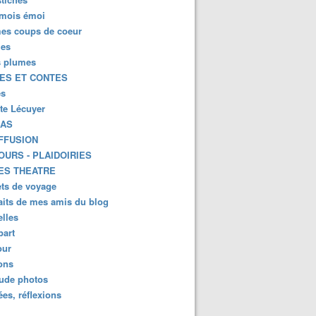
mois émoi
es coups de coeur
es
s plumes
ES ET CONTES
es
tte Lécuyer
KAS
FFUSION
OURS - PLAIDOIRIES
ES THEATRE
ts de voyage
aits de mes amis du blog
lles
part
ur
ions
lude photos
es, réflexions