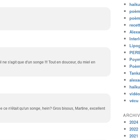
haik
poèm
poèm
recet
Alexa
Inter
Lipo
PER
Poym
 ne s'agit que d'un songe !!! Tout en douceur, du miel en
Poème
Tank
alexa
haïk
vidéo
vécu
que ce n'était qu'un songe, hein? Gros bisous, Martine, excellent
ARCHI
2024
2022
2021