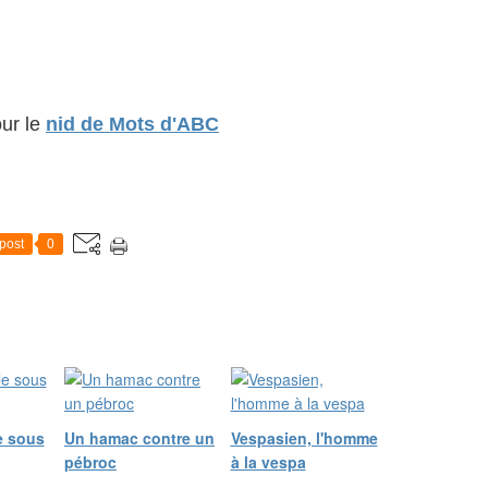
ur le
nid de Mots d'ABC
post
0
le sous
Un hamac contre un
Vespasien, l'homme
pébroc
à la vespa