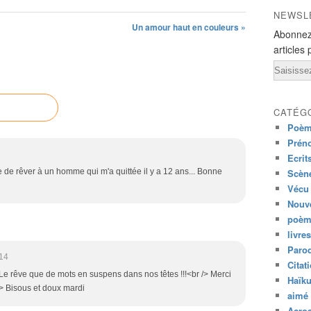
NEWSL
Un amour haut en couleurs »
Abonnez
articles 
Email
CATÉG
Poèm
Prén
Ecrit
e de rêver à un homme qui m'a quittée il y a 12 ans... Bonne
Scène
Vécu
Nouve
poèm
livres
Paro
14
Citat
> Le rêve que de mots en suspens dans nos têtes !!!<br /> Merci
Haïk
/> Bisous et doux mardi
aimé 
Acros