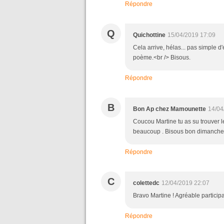
Répondre
Q
Quichottine
15/04/2019 17:09
Cela arrive, hélas... pas simple d'
poème.<br /> Bisous.
Répondre
B
Bon Ap chez Mamounette
14/04
Coucou Martine tu as su trouver 
beaucoup . Bisous bon dimanche
Répondre
C
colettedc
12/04/2019 22:07
Bravo Martine ! Agréable particip
Répondre