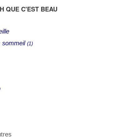
OH QUE C'EST BEAU
ille
as sommeil
(1)
n
tres