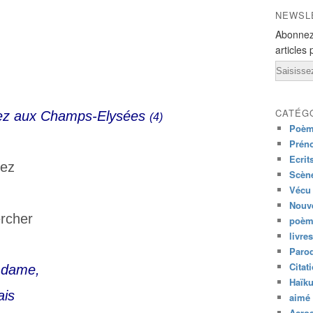
NEWSL
Abonnez
articles 
Email
CATÉG
ulez aux Champs-Elysées
(4)
Poèm
Prén
Ecrit
rez
Scène
Vécu
Nouve
ercher
poèm
livres
Paro
Citat
e dame,
Haïk
ais
aimé 
Acros