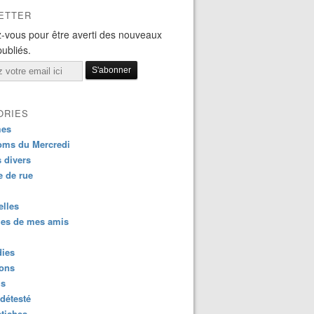
ETTER
-vous pour être averti des nouveaux
publiés.
ORIES
es
oms du Mercredi
s divers
 de rue
lles
es de mes amis
dies
ions
us
détesté
tiches