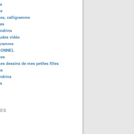
us
e
es, calligramme
tes
ndrins
ludes vidéo
gramme
SONNEL
es
s dessins de mes petites filles
as
ndrins
us
VES