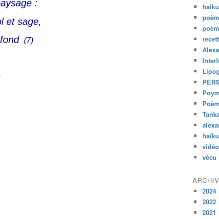
paysage :
haik
poèm
ol et sage,
poèm
recet
 fond
(7)
Alexa
Inter
Lipo
o
PER
Poym
Poème
Tank
alexa
haïk
vidéo
vécu
ARCHI
2024
2022
2021