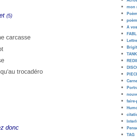
mon 
Poèm
uet
(5)
poèm
A vo
FABL
ne carcasse
Lettr
Brigi
ot
TAN
se
REDI
DISC
squ’au trocadéro
PIEC
Carne
Portr
nouve
faire-
Humo
citat
Inter
ez donc
Pensé
TAG