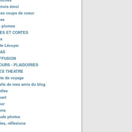
mois émoi
es coups de coeur
es
s plumes
ES ET CONTES
es
tte Lécuyer
KAS
FFUSION
OURS - PLAIDOIRIES
ES THEATRE
ts de voyage
aits de mes amis du blog
lles
part
ur
ions
lude photos
es, réflexions