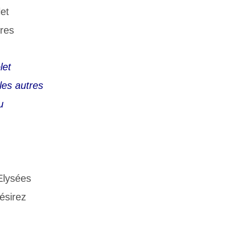
et
res
let
les autres
u
Elysées
ésirez