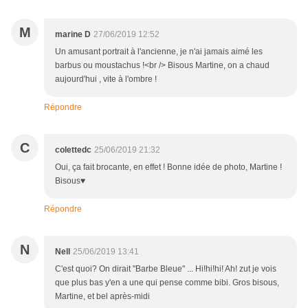
M
marine D
27/06/2019 12:52
Un amusant portrait à l'ancienne, je n'ai jamais aimé les
barbus ou moustachus !<br /> Bisous Martine, on a chaud
aujourd'hui , vite à l'ombre !
Répondre
C
colettedc
25/06/2019 21:32
Oui, ça fait brocante, en effet ! Bonne idée de photo, Martine !
Bisous♥
Répondre
N
Nell
25/06/2019 13:41
C'est quoi? On dirait "Barbe Bleue" ... Hi!hi!hi! Ah! zut je vois
que plus bas y'en a une qui pense comme bibi. Gros bisous,
Martine, et bel après-midi