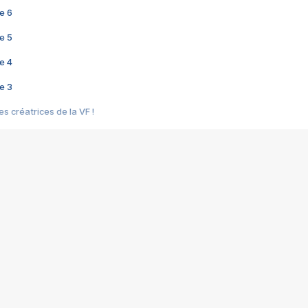
e 6
e 5
e 4
e 3
s créatrices de la VF !
e 2
e 1
e Mektoub My Love arrive enfin ! Rencontre avec Shaïn Boumedine et Sal
i : après Toni en famille
elle réalise le bouleversant Dites lui que je l'aime
ais ! Rencontre autour de Vie privée de Rebecca Zlotowski
 de Marguerite, Grave... Rencontre avec Ella Rumpf