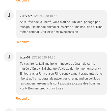
Répondre
J
Jerry OX
12/02/2020 15:42
Ah !! Rêver de la liberté, voila Martine , un idéal partagé par
tous pour le monde animal et les êtres humains ! Rino et Rina
même combat ! Joli texte écrit avec passion .
Répondre
J
jazzy57
12/02/2020 14:36
Tu vas rire j'ai failli mettre le rhinocéros trônant devant le
musée d'Orsay , j'ai changé d'avis au dernier moment .<br />
En tout cas ta Rina et son Rino sont vraiment craquants . Une
liberté qu'ils risquerait de payer tres cher quand on voit tous
les dangers auxquels ils sont exposés à cause des hommes .
<br /> Bon mercredi <br /> Bises
Répondre