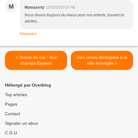
M
Mamazerty
12/02/2020 07:48
Nous rêvons toujours du mieux pour nos enfants, fussent ils
adultes...
Répondre
< Scène de rue : Aux
Des cimes déneigées à la
champs Elysées
ville enneigée >
Hébergé par Overblog
Top articles
Pages
Contact
Signaler un abus
C.G.U.