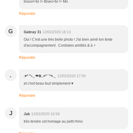
bravo!<br /> Bises<br /> Mo
Répondre
G
Gabray 31
12/02/2020 18:13
Oui ! C'est une très belle photo ! J'ai bien aimé ton texte
d'accompagnement . Cordiales amitiés & à +
Répondre
.
.♥*¨*•.¸¸❤✿¸.¤*¨¨*¤.¸¸
12/02/2020 17:05
et c'est beau tout simplement ♥
Répondre
J
Jak
12/02/2020 16:58
très tendre cet homage au petit rhino