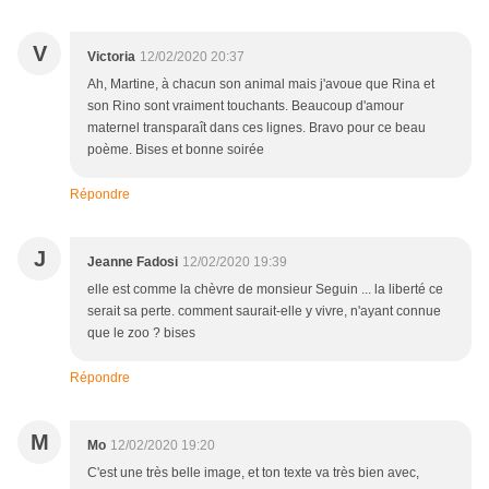
V
Victoria
12/02/2020 20:37
Ah, Martine, à chacun son animal mais j'avoue que Rina et
son Rino sont vraiment touchants. Beaucoup d'amour
maternel transparaît dans ces lignes. Bravo pour ce beau
poème. Bises et bonne soirée
Répondre
J
Jeanne Fadosi
12/02/2020 19:39
elle est comme la chèvre de monsieur Seguin ... la liberté ce
serait sa perte. comment saurait-elle y vivre, n'ayant connue
que le zoo ? bises
Répondre
M
Mo
12/02/2020 19:20
C'est une très belle image, et ton texte va très bien avec,