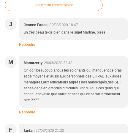
Ajouter un commentaire
J
Jeanne Fadosi
30/03/2020 18:47
un très beau texte bien dans le sujet Martine, bises
Répondre
M
Mamazerty
29/03/2020 22:43
On doit beaucoup à tous les soignants qui manquent de bras
et de moyens et aussi aux personnels des EHPAD,aux aides
ménagères,aux éducateurs auprès des handicapés,des SDF
et des gens en grandes difficultés. <br /> Tous ces gens qui
continuent vaille que vaille et sans qui ce serait terriblement
pire.????
Répondre
F
fanfan
27/03/2020 21:32