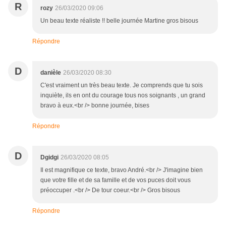
R
rozy
26/03/2020 09:06
Un beau texte réaliste !! belle journée Martine gros bisous
Répondre
D
danièle
26/03/2020 08:30
C'est vraiment un très beau texte. Je comprends que tu sois
inquiète, ils en ont du courage tous nos soignants , un grand
bravo à eux.<br /> bonne journée, bises
Répondre
D
Dgidgi
26/03/2020 08:05
Il est magnifique ce texte, bravo André.<br /> J'imagine bien
que votre fille et de sa famille et de vos puces doit vous
préoccuper .<br /> De tour coeur.<br /> Gros bisous
Répondre