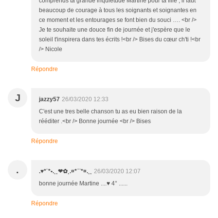
comprends ta grande inquiétude Martine pour ta fille , il faut
beaucoup de courage à tous les soignants et soignantes en
ce moment et les entourages se font bien du souci …. <br />
Je te souhaite une douce fin de journée et j'espère que le
soleil t'inspirera dans tes écrits !<br /> Bises du cœur ch'ti !<br
/> Nicole
Répondre
J
jazzy57
26/03/2020 12:33
C'est une tres belle chanson tu as eu bien raison de la
rééditer .<br /> Bonne journée <br /> Bises
Répondre
.
.♥*¨*•.¸¸❤✿¸.¤*¨¨*¤.¸¸
26/03/2020 12:07
bonne journée Martine ....♥ 4° ......
Répondre