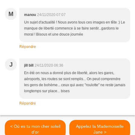
M
manou
24/11/2020 07:07
Un sujet d'actualité ! Nous avons tous ces images en tête :) Le
manque de liberté commence à se faire sentir...gardons le
moral ! Bisous et une douce journée
Répondre
J
jill bill
24/11/2020 06:36
En été on nous a donné plus de liberté, alors les gares,
aéroports, les routes se sont remplis... On peut comprendre
les gens de bohème... ceux qui avec "roulotte" ne reste jamais
longtemps sur place... bises
Répondre
< Où es tu mon cher soleil
Appelez la Mademoiselle
d'or
Jane >