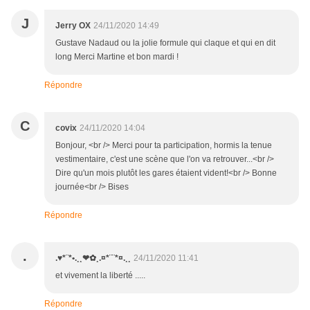
J
Jerry OX
24/11/2020 14:49
Gustave Nadaud ou la jolie formule qui claque et qui en dit
long Merci Martine et bon mardi !
Répondre
C
covix
24/11/2020 14:04
Bonjour, <br /> Merci pour ta participation, hormis la tenue
vestimentaire, c'est une scène que l'on va retrouver...<br />
Dire qu'un mois plutôt les gares étaient vident!<br /> Bonne
journée<br /> Bises
Répondre
.
.♥*¨*•.¸¸❤✿¸.¤*¨¨*¤.¸¸
24/11/2020 11:41
et vivement la liberté .....
Répondre