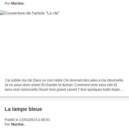
Par
Martine.
J’ai oublié ma clé Dans un coin retiré Clé donnant des ailes à ma ritournelle.
Je ne peux donc entrer Et chanter et danser. Comment vivre sans elle Et
sans mon violoncelle Ouvrir mon grand carnet Y tirer quelques traits Implorer
dieu du ciel D’un don...
La lampe bleue
Publié le 13/01/2014 à 08:01
Par
Martine.