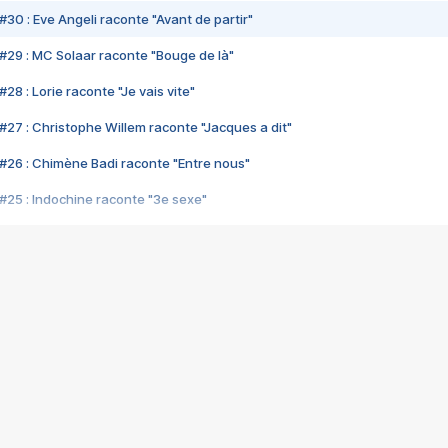
#30 : Eve Angeli raconte "Avant de partir"
#29 : MC Solaar raconte "Bouge de là"
28 : Lorie raconte "Je vais vite"
#27 : Christophe Willem raconte "Jacques a dit"
#26 : Chimène Badi raconte "Entre nous"
#25 : Indochine raconte "3e sexe"
#24 : Zaho raconte "C'est chelou"
#23 : Patrick Bruel raconte "Au café des délices"
#22 : Kyo raconte "Le chemin"
#21 : Nolwenn Leroy raconte "Cassé"
#20 : Patrick Hernandez raconte "Born to be alive"
#19 : Lorie raconte "Près de moi"