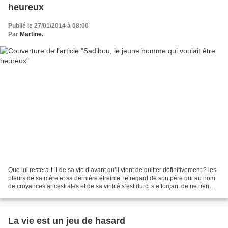
heureux
Publié le 27/01/2014 à 08:00
Par
Martine.
Que lui restera-t-il de sa vie d’avant qu’il vient de quitter définitivement ? les
pleurs de sa mère et sa dernière étreinte, le regard de son père qui au nom
de croyances ancestrales et de sa virilité s’est durci s’efforçant de ne rien
montrer, les baisers...
La vie est un jeu de hasard