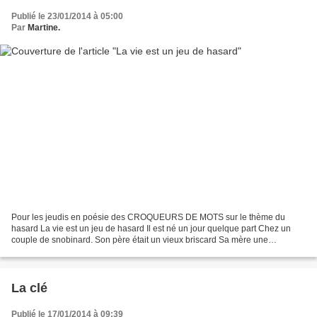
Publié le 23/01/2014 à 05:00
Par
Martine.
Pour les jeudis en poésie des CROQUEURS DE MOTS sur le thème du
hasard La vie est un jeu de hasard Il est né un jour quelque part Chez un
couple de snobinard. Son père était un vieux briscard Sa mère une
ancienne star. Ils ont regardé goguenard Ce bâtard...
La clé
Publié le 17/01/2014 à 09:39