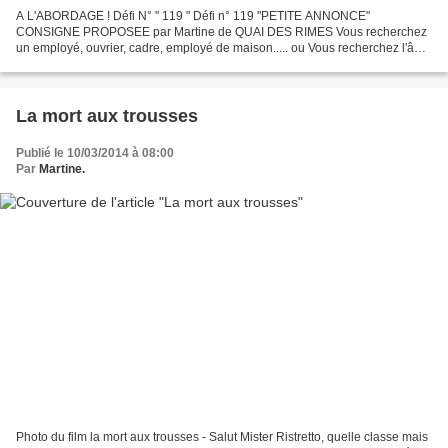
A L'ABORDAGE ! Défi N° " 119 " Défi n° 119 "PETITE ANNONCE"
CONSIGNE PROPOSEE par Martine de QUAI DES RIMES Vous recherchez
un employé, ouvrier, cadre, employé de maison..... ou Vous recherchez l'âme
soeur Rédigez une annonce humoristique, insolite, poétique...
La mort aux trousses
Publié le 10/03/2014 à 08:00
Par
Martine.
Photo du film la mort aux trousses - Salut Mister Ristretto, quelle classe mais