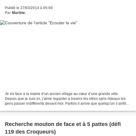
Publié le 27/03/2014 à 05:00
Par
Martine.
Je vis face à la mairie d’un ancien village au cœur d’une grande ville.
Depuis que je suis ici, j’aime regarder à travers les vitres sans rideaux les
gens passer indifférents devant moi. Parfois il arrive que quelqu’un s’arrête
et franchisse le seuil....
Recherche mouton de face et à 5 pattes (défi
119 des Croqueurs)