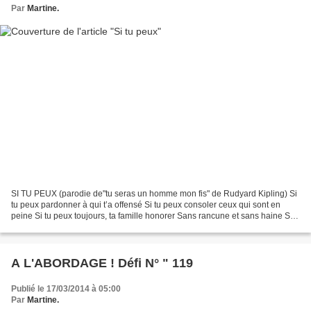
Par
Martine.
SI TU PEUX (parodie de"tu seras un homme mon fis" de Rudyard Kipling) Si
tu peux pardonner à qui t’a offensé Si tu peux consoler ceux qui sont en
peine Si tu peux toujours, ta famille honorer Sans rancune et sans haine Si
tu peux secourir, au risque de...
A L'ABORDAGE ! Défi N° " 119
Publié le 17/03/2014 à 05:00
Par
Martine.