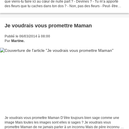
que viens-tu faire ici au cœur de nulle part ? - Devines ? - Tu m’a apporté
des fleurs que tu caches dans ton dos ? - Non, pas des fleurs - Peut- être
m’as-tu amené des bonbons...
Je voudrais vous promettre Maman
Publié le 06/03/2014 à 08:00
Par
Martine.
Je voudrais vous promettre Maman D’être toujours bien sage comme une
image Mais toutes les images sont elles si sages ? Je voudrais vous
promettre Maman de ne jamais parler à un inconnu Mais de père inconnu ne