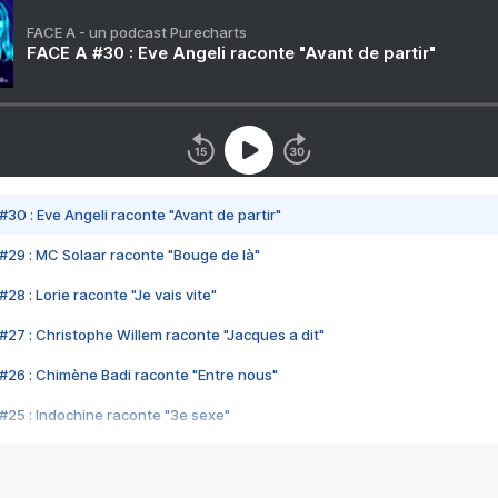
FACE A - un podcast Purecharts
FACE A #30 : Eve Angeli raconte "Avant de partir"
#30 : Eve Angeli raconte "Avant de partir"
#29 : MC Solaar raconte "Bouge de là"
28 : Lorie raconte "Je vais vite"
#27 : Christophe Willem raconte "Jacques a dit"
#26 : Chimène Badi raconte "Entre nous"
#25 : Indochine raconte "3e sexe"
#24 : Zaho raconte "C'est chelou"
#23 : Patrick Bruel raconte "Au café des délices"