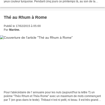
yeux couleur turquoise. Pendant cinq jours ce printemps là, au son de la
musique latino, ils dansèrent...
Thé au Rhum à Rome
Publié le 17/02/2015 à 05:00
Par
Martine.
Pour l'abécédaire de l' annuaire pour les nuls (aujourd'hui la lettre T) un
poème "Théo Rhum et Théa Rome" avec un maximum de mots commençant
par T (en gras dans le texte). Thibaut n’est ni petit, ni beau. Il est très grand,
pas vraiment laid, Né sous...