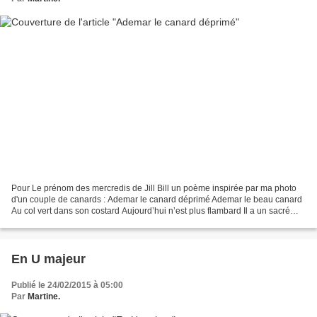
Pour Le prénom des mercredis de Jill Bill un poème inspirée par ma photo
d'un couple de canards : Ademar le canard déprimé Ademar le beau canard
Au col vert dans son costard Aujourd’hui n’est plus flambard Il a un sacré
cafard Point de mare aux nénuphars...
En U majeur
Publié le 24/02/2015 à 05:00
Par
Martine.