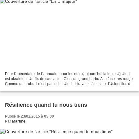
Pour l'abécédaire de l' annuaire pour les nuls (aujourd'hui la lettre U) Ulrich
est ukrainien. Un fils de caucasien C’est un grand barbu A la face très rouge
Comme un urubu Il n’est pas riche Ulrich Il travaille à l’usine d'Ustensiles de
cuisine Mais...
Résilience quand tu nous tiens
Publié le 23/02/2015 à 05:00
Par
Martine.