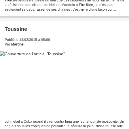
Pour les jeudis en poésie du défi 139 des croqueurs de mots sur le thème de
la résistance une citation de Nelson Mandela « Etre libre, ce n'est pas
seulement se débarrasser de ses chaînes ; c'est vivre d'une façon qui
respecte et renforce la liberté des...
Toussine
Publié le 18/02/2015 à 05:00
Par
Martine.
John était à Cuba quand il y rencontra Irina une jeune touriste moscovite. Un
anglais sous les tropiques ne pouvait que séduire la jolie Russe rousse aux