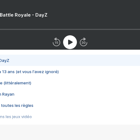
 Battle Royale - DayZ
 DayZ
 a 13 ans (et vous l'avez ignoré)
e (littéralement)
im Rayan
 toutes les règles
s les jeux vidéo
us choquant de Rockstar ? - Le scandale BULLY
e plus moche de Steam