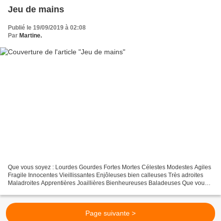
Jeu de mains
Publié le 19/09/2019 à 02:08
Par
Martine.
Que vous soyez : Lourdes Gourdes Fortes Mortes Célestes Modestes Agiles
Fragile Innocentes Vieillissantes Enjôleuses bien calleuses Très adroites
Maladroites Apprentières Joaillières Bienheureuses Baladeuses Que vous
ayez vingt-ans Que vous ayez cent...
Page suivante >