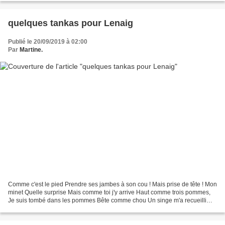
quelques tankas pour Lenaig
Publié le 20/09/2019 à 02:00
Par
Martine.
Comme c'est le pied Prendre ses jambes à son cou ! Mais prise de tête ! Mon
minet Quelle surprise Mais comme toi j'y arrive Haut comme trois pommes,
Je suis tombé dans les pommes Bête comme chou Un singe m'a recueilli
Puis heureux s'est évanoui Bégonia...