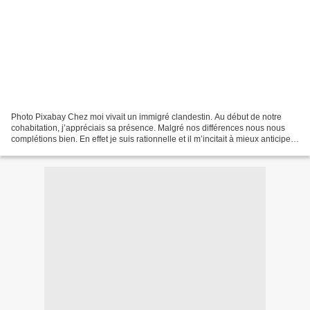
Photo Pixabay Chez moi vivait un immigré clandestin. Au début de notre
cohabitation, j’appréciais sa présence. Malgré nos différences nous nous
complétions bien. En effet je suis rationnelle et il m’incitait à mieux anticiper,
à voir au-delà de mon quotidien....