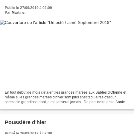
Publié le 27/09/2019 à 02:09
Par
Martine.
En tout début de mois c'étaient les grandes marées aux Sables d'Olonne et
même si les grandes marées d'hiver sont plus spectaculaires c'est un
spectacle grandiose dont je me lasserai jamais . De plus notre amie Annick
de Guyane était avec nous et nous...
Poussière d'hier
Publié le 26/09/2019 à 02:08