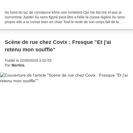
Au bord du lac de constance trône une rombière Qui me fait rire et que je
surnomme Jupiter Au sens figuré peut-être a t'elle la cuisse légère Au sens
propre elle a la cuisse bien en chair Tout le reste de son corps fait de la
surenchère Fière et débonnaire,...
Scène de rue chez Covix : Fresque "Et j'ai
retenu mon souffle"
Publié le 22/09/2020 à 02:05
Par
Martine.