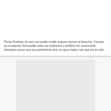
Photo Pixabay Je suis une petite chatte angora rousse et blanche. J’aurais
pu m’appeler Roussette mais ma maîtresse a préféré me surnommer
Georgina parce que son précédent chat, un gros matou noir qui est en photo
sur le buffet, s’appelait Georges. Autrefois...