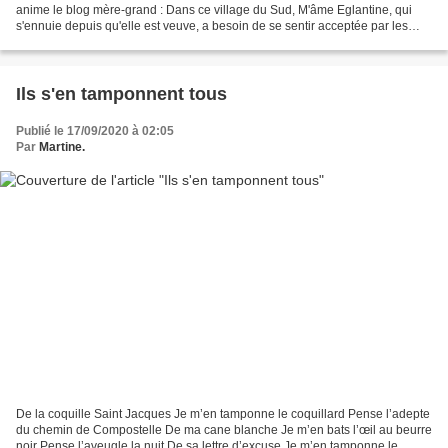
anime le blog mère-grand : Dans ce village du Sud, M'âme Eglantine, qui
s'ennuie depuis qu'elle est veuve, a besoin de se sentir acceptée par les
autres, de se donner de l'importance...
Ils s'en tamponnent tous
Publié le 17/09/2020 à 02:05
Par
Martine.
De la coquille Saint Jacques Je m’en tamponne le coquillard Pense l’adepte
du chemin de Compostelle De ma cane blanche Je m’en bats l’œil au beurre
noir Pense l’aveugle la nuit De sa lettre d’excuse Je m’en tamponne le