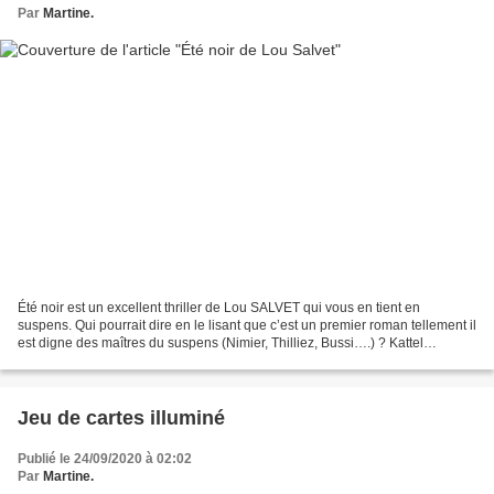
Par
Martine.
Été noir est un excellent thriller de Lou SALVET qui vous en tient en
suspens. Qui pourrait dire en le lisant que c’est un premier roman tellement il
est digne des maîtres du suspens (Nimier, Thilliez, Bussi….) ? Kattel
disparaît soudainement abandonnant...
Jeu de cartes illuminé
Publié le 24/09/2020 à 02:02
Par
Martine.