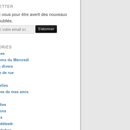
ETTER
-vous pour être averti des nouveaux
publiés.
ORIES
es
oms du Mercredi
s divers
 de rue
lles
es de mes amis
dies
ions
us
détesté
tiches