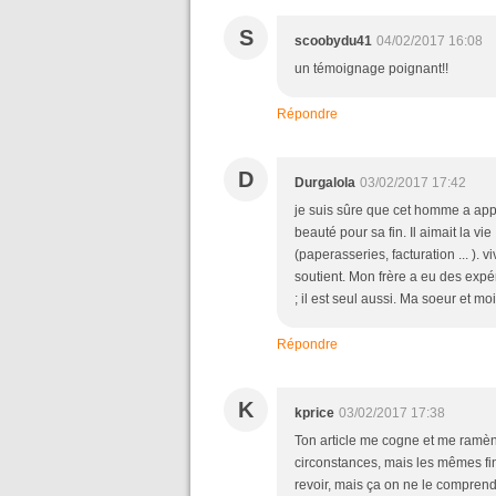
S
scoobydu41
04/02/2017 16:08
un témoignage poignant!!
Répondre
D
Durgalola
03/02/2017 17:42
je suis sûre que cet homme a appr
beauté pour sa fin. Il aimait la vi
(paperasseries, facturation ... ).
soutient. Mon frère a eu des expér
; il est seul aussi. Ma soeur et m
Répondre
K
kprice
03/02/2017 17:38
Ton article me cogne et me ramèn
circonstances, mais les mêmes fina
revoir, mais ça on ne le comprend 