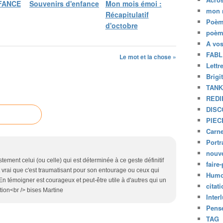
FANCE
Souvenirs d'enfance
Mon mois émoi :
mon 
Récapitulatif
Poèm
d'octobre
poèm
A vo
FABL
Le mot et la chose »
Lettr
Brigi
TAN
REDI
DISC
PIEC
Carne
Portr
nouve
stement celui (ou celle) qui est déterminée à ce geste définitif
faire-
est vrai que c'est traumatisant pour son entourage ou ceux qui
Humo
> En témoigner est courageux et peut-être utile à d'autres qui un
citat
tion<br /> bises Martine
Inter
Pensé
TAG