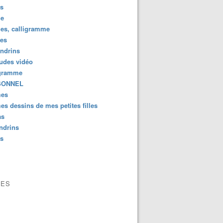
us
e
es, calligramme
tes
ndrins
ludes vidéo
gramme
SONNEL
es
s dessins de mes petites filles
as
ndrins
us
VES