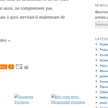
NEWSL
nt aussi, ne comprennent pas.
Abonnez
s à quoi servirait-il maintenant de
articles 
Email
CATÉG
ttes ».
Poèm
Prén
Ecrit
Scène
Vécu
post
0
Nouve
poèm
livres
Paro
Citat
Haïk
aimé 
Acros