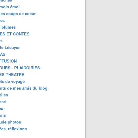
mois émoi
es coups de coeur
es
s plumes
ES ET CONTES
es
tte Lécuyer
KAS
FFUSION
OURS - PLAIDOIRIES
ES THEATRE
ts de voyage
aits de mes amis du blog
lles
part
ur
ions
lude photos
es, réflexions