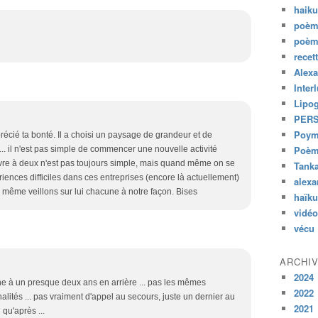
haik
poèm
poèm
recet
Alexa
Inter
Lipo
PER
Poym
écié ta bonté. Il a choisi un paysage de grandeur et de
Poème
e ... il n'est pas simple de commencer une nouvelle activité
 vivre à deux n'est pas toujours simple, mais quand même on se
Tank
iences difficiles dans ces entreprises (encore là actuellement)
alexa
oi même veillons sur lui chacune à notre façon. Bises
haïk
vidéo
vécu
ARCHI
2024
e à un presque deux ans en arrière ... pas les mêmes
2022
lités ... pas vraiment d'appel au secours, juste un dernier au
2021
qu'après ...