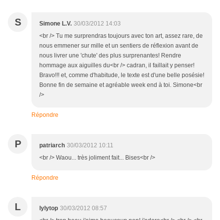
S
Simone L.V.
30/03/2012 14:03
<br /> Tu me surprendras toujours avec ton art, assez rare, de
nous emmener sur mille et un sentiers de réflexion avant de
nous livrer une 'chute' des plus surprenantes! Rendre
hommage aux aiguilles du<br /> cadran, il faillait y penser!
Bravo!!! et, comme d'habitude, le texte est d'une belle posésie!
Bonne fin de semaine et agréable week end à toi. Simone<br
/>
Répondre
P
patriarch
30/03/2012 10:11
<br /> Waou... très joliment fait... Bises<br />
Répondre
L
lylytop
30/03/2012 08:57