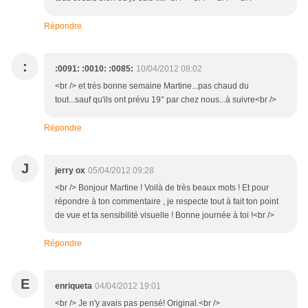
Répondre
:
:0091: :0010: :0085:
10/04/2012 08:02
<br /> et très bonne semaine Martine...pas chaud du
tout...sauf qu'ils ont prévu 19° par chez nous...à suivre<br />
Répondre
J
jerry ox
05/04/2012 09:28
<br /> Bonjour Martine ! Voilà de très beaux mots ! Et pour
répondre à ton commentaire , je respecte tout à fait ton point
de vue et ta sensibilité visuelle ! Bonne journée à toi !<br />
Répondre
E
enriqueta
04/04/2012 19:01
<br /> Je n'y avais pas pensé! Original.<br />