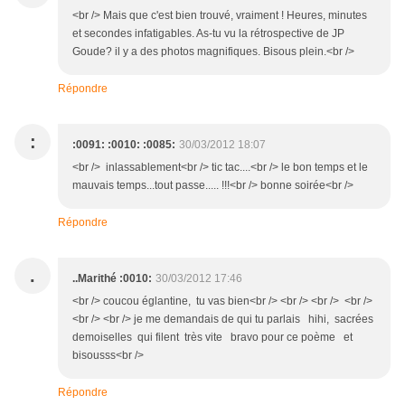
<br /> Mais que c'est bien trouvé, vraiment ! Heures, minutes
et secondes infatigables. As-tu vu la rétrospective de JP
Goude? il y a des photos magnifiques. Bisous plein.<br />
Répondre
:
:0091: :0010: :0085:
30/03/2012 18:07
<br /> inlassablement<br /> tic tac....<br /> le bon temps et le
mauvais temps...tout passe..... !!!<br /> bonne soirée<br />
Répondre
.
..Marithé :0010:
30/03/2012 17:46
<br /> coucou églantine, tu vas bien<br /> <br /> <br /> <br />
<br /> <br /> je me demandais de qui tu parlais hihi, sacrées
demoiselles qui filent très vite bravo pour ce poème et
bisousss<br />
Répondre