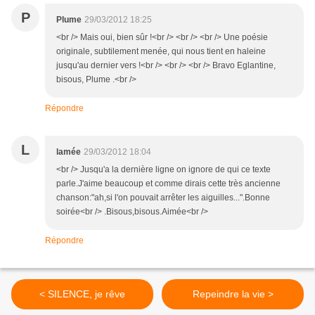
P
Plume
29/03/2012 18:25
<br /> Mais oui, bien sûr !<br /> <br /> <br /> Une poésie
originale, subtilement menée, qui nous tient en haleine
jusqu'au dernier vers !<br /> <br /> <br /> Bravo Eglantine,
bisous, Plume .<br />
Répondre
L
lamée
29/03/2012 18:04
<br /> Jusqu'a la dernière ligne on ignore de qui ce texte
parle.J'aime beaucoup et comme dirais cette très ancienne
chanson:"ah,si l'on pouvait arrêter les aiguilles...".Bonne
soirée<br /> .Bisous,bisous.Aimée<br />
Répondre
< SILENCE, je rêve
Repeindre la vie >