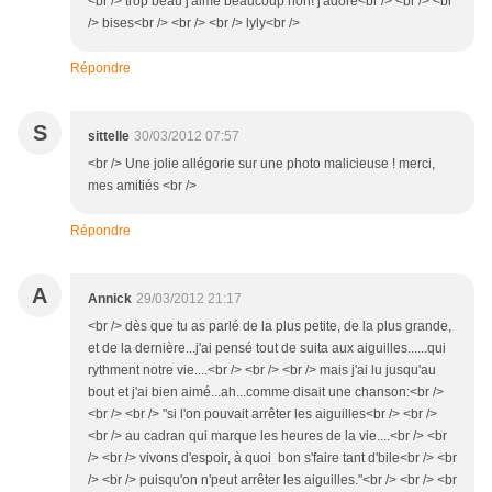
<br /> trop beau j'aime beaucoup non! j'adore<br /> <br /> <br
/> bises<br /> <br /> <br /> lyly<br />
Répondre
S
sittelle
30/03/2012 07:57
<br /> Une jolie allégorie sur une photo malicieuse ! merci,
mes amitiés <br />
Répondre
A
Annick
29/03/2012 21:17
<br /> dès que tu as parlé de la plus petite, de la plus grande,
et de la dernière...j'ai pensé tout de suita aux aiguilles......qui
rythment notre vie....<br /> <br /> <br /> mais j'ai lu jusqu'au
bout et j'ai bien aimé...ah...comme disait une chanson:<br />
<br /> <br /> "si l'on pouvait arrêter les aiguilles<br /> <br />
<br /> au cadran qui marque les heures de la vie....<br /> <br
/> <br /> vivons d'espoir, à quoi bon s'faire tant d'bile<br /> <br
/> <br /> puisqu'on n'peut arrêter les aiguilles."<br /> <br /> <br