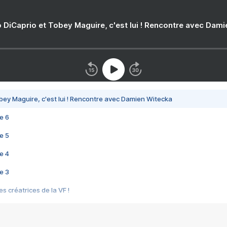
 DiCaprio et Tobey Maguire, c'est lui ! Rencontre avec Dam
bey Maguire, c'est lui ! Rencontre avec Damien Witecka
e 6
e 5
e 4
e 3
s créatrices de la VF !
e 2
e 1