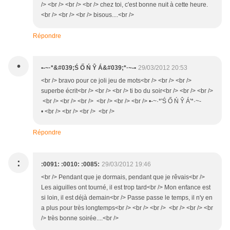
/> <br /> <br /> <br /> chez toi, c'est bonne nuit à cette heure.
<br /> <br /> <br /> bisous....<br />
Répondre
•
•-~·*&#039;Ś Ő Ń Ŷ Á&#039;*·~-•
29/03/2012 20:53
<br /> bravo pour ce joli jeu de mots<br /> <br /> <br />
superbe écrit<br /> <br /> <br /> ti bo du soir<br /> <br /> <br />
<br /> <br /> <br /> <br /> <br /> <br /> •-~·*'Ś Ő Ń Ŷ Á'*·~-
• <br /> <br /> <br /> <br />
Répondre
:
:0091: :0010: :0085:
29/03/2012 19:46
<br /> Pendant que je dormais, pendant que je rêvais<br />
Les aiguilles ont tourné, il est trop tard<br /> Mon enfance est
si loin, il est déjà demain<br /> Passe passe le temps, il n'y en
a plus pour très longtemps<br /> <br /> <br /> <br /> <br /> <br
/> très bonne soirée....<br />