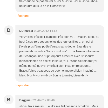
fraicheur de ce poème<br /> <br /> <br /> <br /> <br /> <br />
un sourire du sud de la Corse<br />
Répondre
D
DD :0071:
02/04/2012 14:13
<br /> c'est très joli Églantine, très bien vu ... j'y ai cru jusqu'au
bout à ces trois soeurs telles des jeunes filles ... eh oui si
j'avais plus l'âme poète j'aurais sans doute réagi dès le
premier<br /> indice "franc comtoise" ... ma 1ère montre venait
de Besançon, une "Lip" toujours à l'heure avec 3 "soeurs"
indissociables en effet !!! lorsque j'ai lu "sans s'étreindre" j'ai
même pensé que<br /> c'était bien triste entre soeurs ...
Bravo, j'aime beaucoup ce poème imagé si bien imaginé ...
Merci !<br /> <br /> <br /> Bonne journée, bises<br />
Répondre
B
Baggins
02/04/2012 00:46
<br /> Trois soeurs ...Le titre me fait penser à Tchekov ...Mais