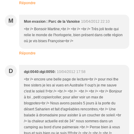
Répondre
M
Mon evasion : Parc de la Vanoise
10/04/2012 22:10
<br /> Bonsoir Martine,<br /> <br /> <br /> Très joli texte qui
relie le monde de l'horlogerie, bien présent dans cette région
où je vis bises Françoise<br />
Répondre
D
dgi:0040:dgi:0050:
10/04/2012 17:58
<br /> encore une belle page de lecture<br /> pour moi the
tree sisters je les ai vues en Australie !! oup's je me sauve
c'est le soleil !!<br /> <br /> <br /> <br /> <br /> <br /> Bonjour
à toi , petit copier/coller, pour aller voir un max de
blogpotes<br /> Nous avons passés 5 jours à la porte du
désert Saharien et fait d'agréables rencontres,<br /> Une
balade à dromadaire pour asister à un coucher de soleil.<br
/> la chaleur actuelle est de 34° nous sommes dans un
camping au bord d'une palmeraie.<br /> Pense bien à vous
tous et suis bien ou je suis !!!!!<br /> <br /> <br /> <br />