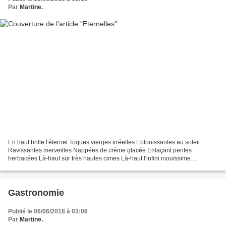
Par
Martine.
En haut brille l'éternel Toques vierges irréelles Eblouissantes au soleil
Ravissantes merveilles Nappées de crème glacée Enlaçant pentes
herbacées Là-haut sur très hautes cimes Là-haut l'infini inouïssime
Eternelles neiges d'antan S ur le massif du Mont-Blanc Photo...
Gastronomie
Publié le 06/06/2018 à 03:06
Par
Martine.