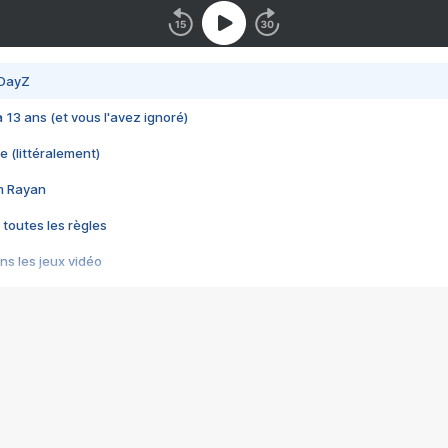
 DayZ
 a 13 ans (et vous l'avez ignoré)
e (littéralement)
im Rayan
 toutes les règles
s les jeux vidéo
us choquant de Rockstar ? - Le scandale BULLY
e plus moche de Steam
du RÊVE tourne au CAUCHEMAR
pendant 8 heures
it… à tort