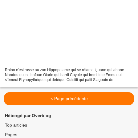
Rhino c’est rosse au zoo Hippopotame qui se rétame Iguane qui ahane
Nandou qui se bafoue Otarie qui barrit Coyote qui tremblote Emeu qui
s’émeut R ynopythèque qui défèque Ouistiti qui palit S agouin de
Rhinocéros, c’est de ta faute Bolos Martine / Mai...
< Page précédente
Hébergé par Overblog
Top articles
Pages