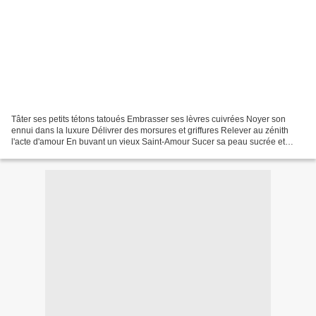
Tâter ses petits tétons tatoués Embrasser ses lèvres cuivrées Noyer son
ennui dans la luxure Délivrer des morsures et griffures Relever au zénith
l'acte d'amour En buvant un vieux Saint-Amour Sucer sa peau sucrée et
soyeuse Sans freiner sa nature joueuse...