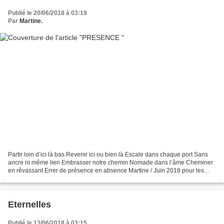
Publié le 20/06/2018 à 03:19
Par
Martine.
Partir loin d’ici là bas Revenir ici ou bien là Escale dans chaque port Sans
ancre ni même lien Embrasser notre chemin Nomade dans l’âme Cheminer
en rêvassant Errer de présence en absence Martine / Juin 2018 pour les
acrostiches du mercredi chez Lenaïg...
Eternelles
Publié le 13/06/2018 à 03:15