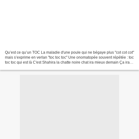
Qu’est ce qu’un TOC La maladie d'une poule qui ne bégaye plus "cot cot cot"
mais s’exprime en verlan "toc toc toc" Une onomatopée souvent répétée : toc
toc toc qui est là C'est Shahira la chatte noire chat ira mieux demain Ça ira
mieux demain Comme tout...