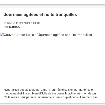
et attentionnée jardinière....
Journées agitées et nuits tranquilles
Publié le 11/03/2019 à 01:00
Par
Martine.
Hyperactive depuis toujours, dans la journée je suis en permanence en
mouvement et il m’est bien difficile de me poser. M’activer est mon destin.
Cette réalité peut paraître impensable à beaucoup et particulièrement à mon
Jeff qui doit le supporter au...