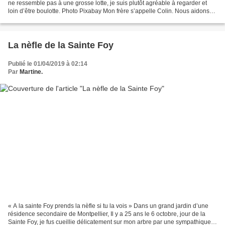
ne ressemble pas à une grosse lotte, je suis plutôt agréable à regarder et
loin d’être boulotte. Photo Pixabay Mon frère s’appelle Colin. Nous aidons
nos parents à la poissonnerie....
La nèfle de la Sainte Foy
Publié le 01/04/2019 à 02:14
Par
Martine.
« A la sainte Foy prends la nèfle si tu la vois » Dans un grand jardin d’une
résidence secondaire de Montpellier, Il y a 25 ans le 6 octobre, jour de la
Sainte Foy, je fus cueillie délicatement sur mon arbre par une sympathique