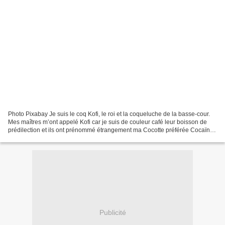
Photo Pixabay Je suis le coq Kofi, le roi et la coqueluche de la basse-cour.
Mes maîtres m’ont appelé Kofi car je suis de couleur café leur boisson de
prédilection et ils ont prénommé étrangement ma Cocotte préférée Cocaïne.
N’allez pas croire qu’ils...
Publicité