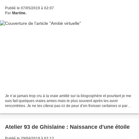
Publié le 07/05/2019 à 02:07
Par
Martine.
Je n’ai jamais trop cru à la vraie amitié sur la blogosphère et pourtant je me
suis fait quelques vraies amies mais le plus souvent après les avoir
rencontrées. Je ne les citerai pas ici de peur d’en froisser certaines si par
malheur je les oubliais car...
Atelier 93 de Ghislaine : Naissance d'une étoile
Publié le 29/04/2019 à 02:12