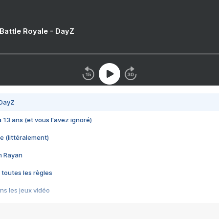
 Battle Royale - DayZ
 DayZ
 a 13 ans (et vous l'avez ignoré)
e (littéralement)
im Rayan
 toutes les règles
s les jeux vidéo
us choquant de Rockstar ? - Le scandale BULLY