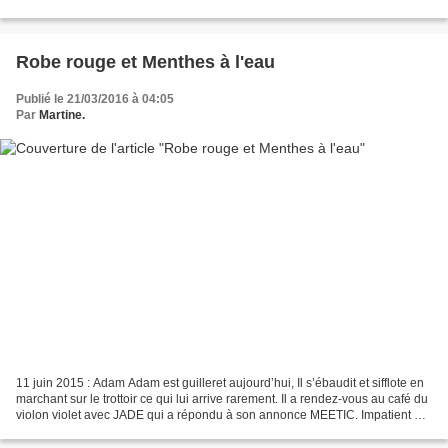
que sa mère détestait...
Robe rouge et Menthes à l'eau
Publié le 21/03/2016 à 04:05
Par
Martine.
11 juin 2015 : Adam Adam est guilleret aujourd’hui, Il s’ébaudit et sifflote en
marchant sur le trottoir ce qui lui arrive rarement. Il a rendez-vous au café du
violon violet avec JADE qui a répondu à son annonce MEETIC. Impatient de
la rencontrer mais...