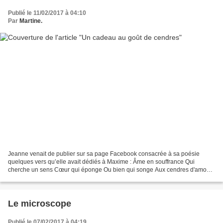
Publié le 11/02/2017 à 04:10
Par
Martine.
Jeanne venait de publier sur sa page Facebook consacrée à sa poésie
quelques vers qu’elle avait dédiés à Maxime : Âme en souffrance Qui
cherche un sens Cœur qui éponge Ou bien qui songe Aux cendres d'amour
Qui brulent toujours Désir d'évasion D'une prison...
Le microscope
Publié le 07/02/2017 à 04:19