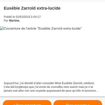
Eusébie Zarroïd extra-lucide
Publié le 02/03/2016 à 04:17
Par
Martine.
Aujourd’hui, j’ai décidé d’aller consulter Mme Eusébie Zarroïd, médium.
Cela fait longtemps que j’ai envie de connaître mon avenir mais je n’ai
jamais osé aller voir une voyante auparavant de peur qu’elle m’annonce
une mauvaise nouvelle à venir qui me...