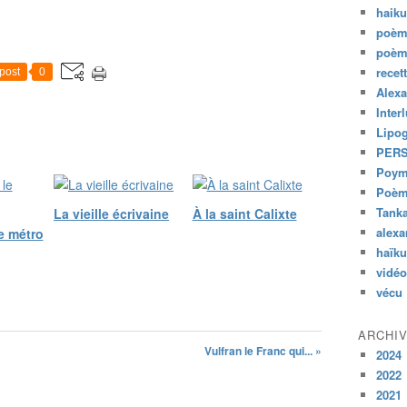
haik
poèm
poèm
recet
post
0
Alexa
Inter
Lipo
PER
Poym
Poème
Tank
La vieille écrivaine
À la saint Calixte
alexa
e métro
haïk
vidéo
vécu
ARCHI
Vulfran le Franc qui... »
2024
2022
2021