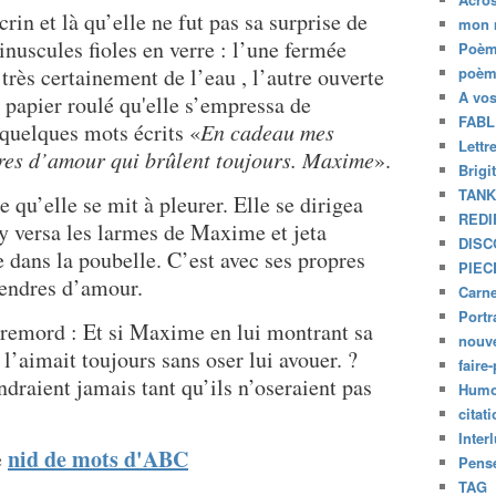
crin et là qu’elle ne fut pas sa surprise de
mon 
inuscules fioles en verre : l’une fermée
Poèm
très certainement de l’eau , l’autre ouverte
poèm
A vo
 papier roulé qu'elle s’empressa de
FABL
 quelques mots écrits «
En cadeau mes
Lettr
res d’amour qui brûlent toujours. Maxime
».
Brigi
TAN
 qu’elle se mit à pleurer. Elle se dirigea
REDI
, y versa les larmes de Maxime et jeta
DISC
ge dans la poubelle. C’est avec ses propres
PIEC
cendres d’amour.
Carne
Portr
 remord : Et si Maxime en lui montrant sa
nouve
 l’aimait toujours sans oser lui avouer. ?
faire-
draient jamais tant qu’ils n’oseraient pas
Humo
citat
Inter
nid de mots d'ABC
e
Pensé
TAG