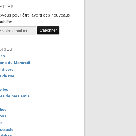
ETTER
-vous pour être averti des nouveaux
publiés.
ORIES
es
oms du Mercredi
s divers
 de rue
lles
es de mes amis
dies
ions
us
détesté
tiches