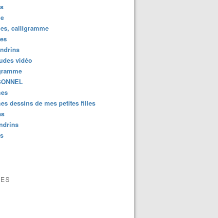
us
e
es, calligramme
tes
ndrins
ludes vidéo
gramme
SONNEL
es
s dessins de mes petites filles
as
ndrins
us
VES