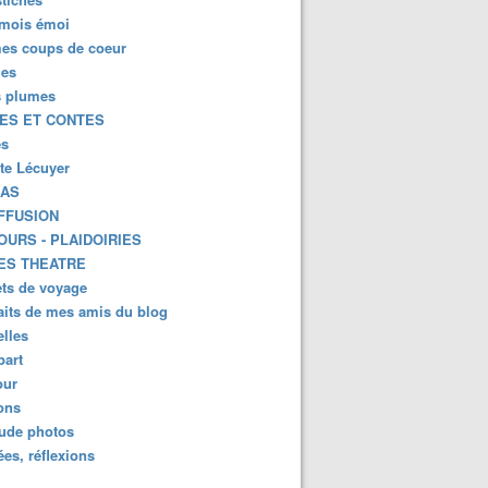
mois émoi
es coups de coeur
es
s plumes
ES ET CONTES
es
tte Lécuyer
KAS
FFUSION
OURS - PLAIDOIRIES
ES THEATRE
ts de voyage
aits de mes amis du blog
lles
part
ur
ions
lude photos
es, réflexions