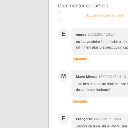
Commenter cet article
Ajouter un commentaire
E
emma
20/02/2017 10:17
un lacrymatoire ! une histoire trè
infiniment plus précieux qu'un c
Répondre
M
Marie Minoza
15/02/2017 14:13
..Un très beau texte réaliste...
de continuer toujours!
Répondre
F
Françoise
14/02/2017 15:48
J'adore ce texte.<br /> <br /> Que 