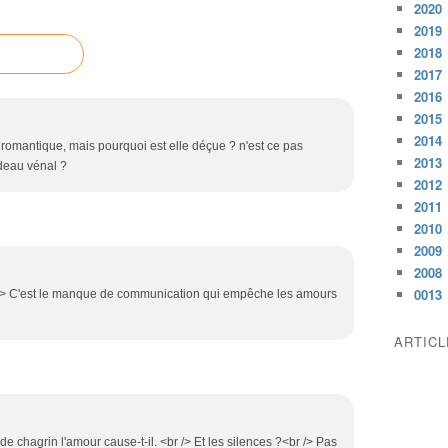
2020
2019
2018
2017
2016
2015
2014
s romantique, mais pourquoi est elle déçue ? n'est ce pas
2013
adeau vénal ?
2012
2011
2010
2009
2008
0013
<br /> C'est le manque de communication qui empêche les amours
ARTIC
de chagrin l'amour cause-t-il. <br /> Et les silences ?<br /> Pas