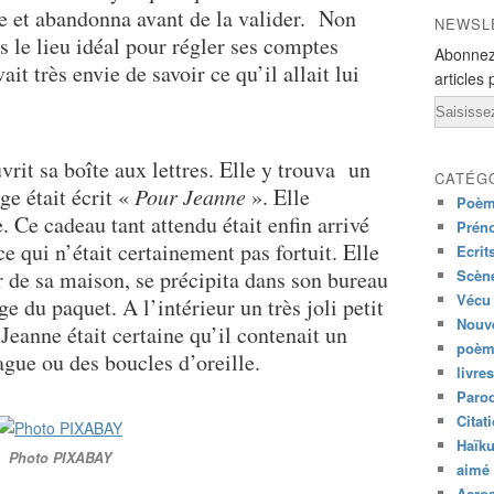
e et abandonna avant de la valider. Non
NEWSL
 le lieu idéal pour régler ses comptes
Abonnez
it très envie de savoir ce qu’il allait lui
articles 
Email
vrit sa boîte aux lettres. Elle y trouva un
CATÉG
ge était écrit «
Pour Jeanne
». Elle
Poèm
 Ce cadeau tant attendu était enfin arrivé
Prén
ce qui n’était certainement pas fortuit. Elle
Ecrit
 de sa maison, se précipita dans son bureau
Scène
Vécu
e du paquet. A l’intérieur un très joli petit
Nouve
Jeanne était certaine qu’il contenait un
poèm
ague ou des boucles d’oreille.
livres
Paro
Citat
Haïk
Photo PIXABAY
aimé 
Acros