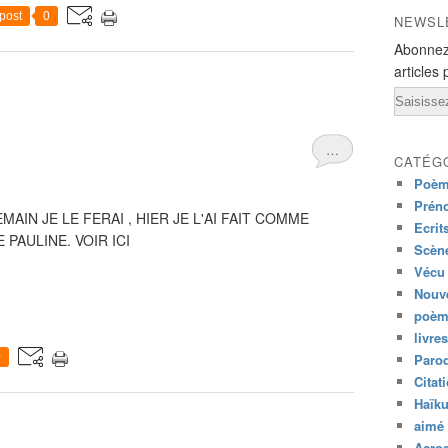
post
0
NEWSL
Abonnez
articles 
Email
…
CATÉG
Poèm
Prén
MAIN JE LE FERAI , HIER JE L'AI FAIT COMME
Ecrit
PAULINE. VOIR ICI
Scène
Vécu
Nouve
poèm
livres
0
Paro
Citat
Haïk
aimé 
Acros