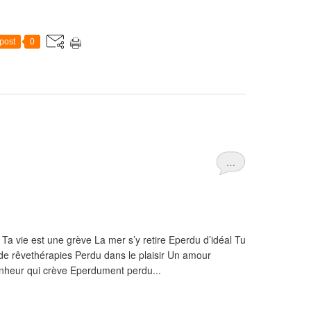
post
0
…
 Ta vie est une grève La mer s’y retire Eperdu d’idéal Tu
de rêvethérapies Perdu dans le plaisir Un amour
nheur qui crève Eperdument perdu...