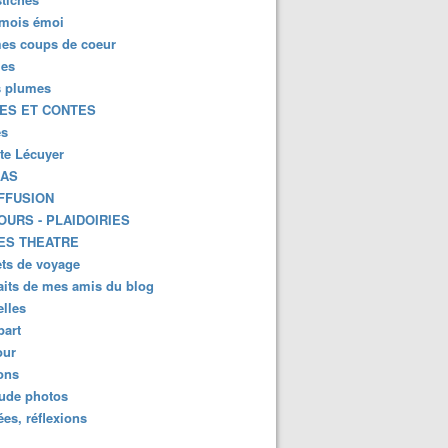
mois émoi
es coups de coeur
es
s plumes
ES ET CONTES
es
tte Lécuyer
KAS
FFUSION
OURS - PLAIDOIRIES
ES THEATRE
ts de voyage
aits de mes amis du blog
lles
part
ur
ions
lude photos
es, réflexions