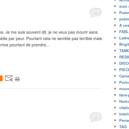
mon 
…
Poèm
poèm
A vo
FABL
s. Je me suis souvent dit, je ne veux pas mourir sans
Lettr
’oublie par peur. Pourtant cela ne semble pas terrible mais
Brigi
rrive pourtant de prendre...
TAN
REDI
DISC
PIEC
Carne
0
Portr
nouve
faire-
Humo
citat
Inter
…
Pensé
TAG