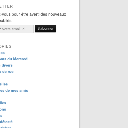
ETTER
-vous pour être averti des nouveaux
publiés.
ORIES
es
oms du Mercredi
s divers
 de rue
lles
es de mes amis
dies
ions
us
détesté
tiches