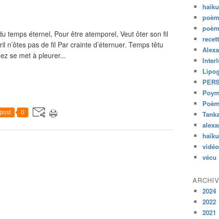
haik
poèm
poèm
du temps éternel, Pour être atemporel, Veut ôter son fil
recet
il n’ôtes pas de fil Par crainte d’éternuer. Temps têtu
Alexa
nez se met à pleurer...
Inter
Lipo
PER
Poym
Poème
post
0
Tank
alexa
haïk
vidéo
vécu
ARCHI
2024
2022
2021