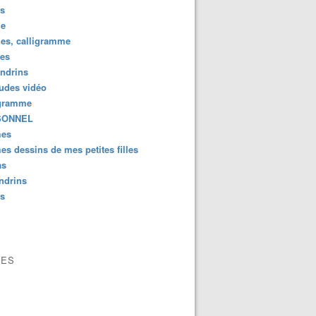
us
e
es, calligramme
tes
ndrins
ludes vidéo
gramme
SONNEL
es
s dessins de mes petites filles
as
ndrins
us
VES