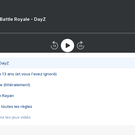
 Battle Royale - DayZ
 DayZ
 a 13 ans (et vous l'avez ignoré)
e (littéralement)
im Rayan
 toutes les règles
s les jeux vidéo
us choquant de Rockstar ? - Le scandale BULLY