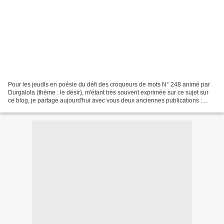
Pour les jeudis en poésie du défi des croqueurs de mots N° 248 animé par
Durgalola (thème : le désir), m'étant très souvent exprimée sur ce sujet sur
ce blog, je partage aujourd'hui avec vous deux anciennes publications :
Dans les bras d’un ange soudain...