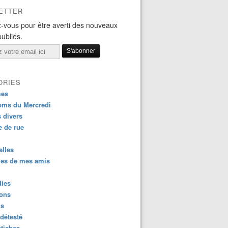
ETTER
-vous pour être averti des nouveaux
publiés.
ORIES
es
oms du Mercredi
s divers
 de rue
lles
es de mes amis
dies
ions
us
détesté
tiches