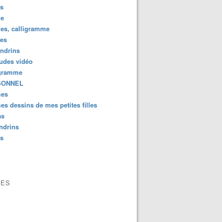
us
e
es, calligramme
tes
ndrins
ludes vidéo
gramme
SONNEL
es
s dessins de mes petites filles
as
ndrins
us
VES