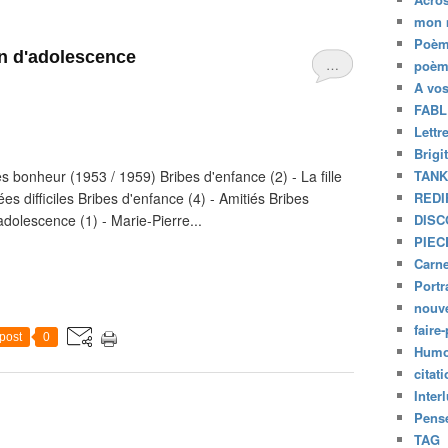
mon 
Poèm
in d'adolescence
…
poèm
A vo
FABL
Lettr
Brigi
s bonheur (1953 / 1959) Bribes d'enfance (2) - La fille
TAN
es difficiles Bribes d'enfance (4) - Amitiés Bribes
REDI
adolescence (1) - Marie-Pierre...
DISC
PIEC
Carne
Portr
nouve
faire-
post
0
Humo
citat
Inter
Pensé
TAG