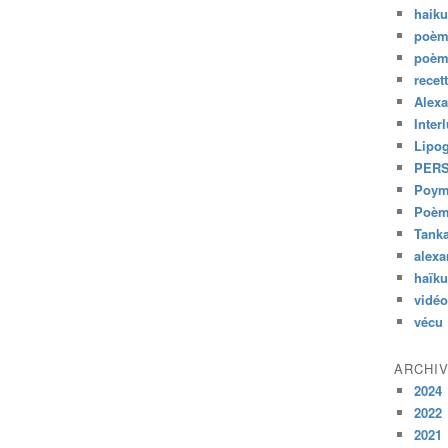
haik
poèm
poèm
recet
Alexa
Inter
Lipo
PER
Poym
Poème
Tank
alexa
haïk
vidéo
vécu
ARCHI
2024
2022
2021