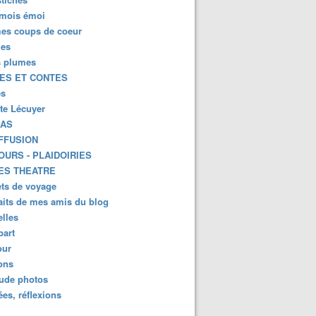
mois émoi
es coups de coeur
es
s plumes
ES ET CONTES
es
tte Lécuyer
KAS
FFUSION
OURS - PLAIDOIRIES
ES THEATRE
ts de voyage
aits de mes amis du blog
lles
part
ur
ions
lude photos
es, réflexions