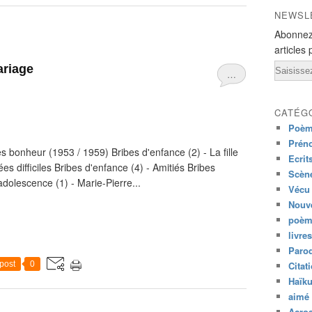
NEWSL
Abonnez
articles 
Email
ariage
…
CATÉG
Poèm
Prén
s bonheur (1953 / 1959) Bribes d'enfance (2) - La fille
Ecrit
es difficiles Bribes d'enfance (4) - Amitiés Bribes
Scène
adolescence (1) - Marie-Pierre...
Vécu
Nouve
poèm
livres
Paro
post
0
Citat
Haïk
aimé 
Acros