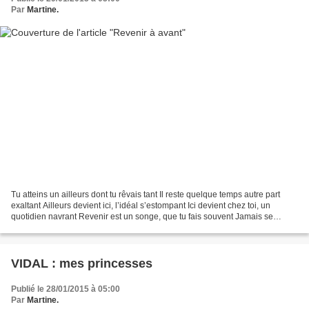
Par
Martine.
Tu atteins un ailleurs dont tu rêvais tant Il reste quelque temps autre part
exaltant Ailleurs devient ici, l’idéal s’estompant Ici devient chez toi, un
quotidien navrant Revenir est un songe, que tu fais souvent Jamais se
retourner, tu le sais pourtant...
VIDAL : mes princesses
Publié le 28/01/2015 à 05:00
Par
Martine.