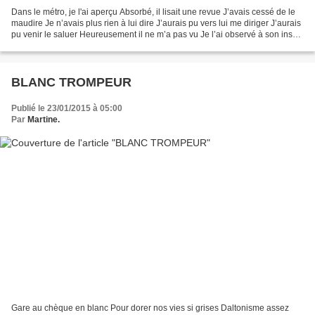
Dans le métro, je l'ai aperçu Absorbé, il lisait une revue J’avais cessé de le
maudire Je n’avais plus rien à lui dire J’aurais pu vers lui me diriger J’aurais
pu venir le saluer Heureusement il ne m’a pas vu Je l’ai observé à son insu
Sans dessus, dessous,...
BLANC TROMPEUR
Publié le 23/01/2015 à 05:00
Par
Martine.
Gare au chèque en blanc Pour dorer nos vies si grises Daltonisme assez