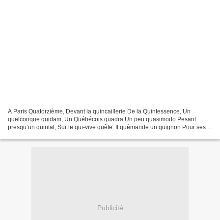
A Paris Quatorzième, Devant la quincaillerie De la Quintessence, Un
quelconque quidam, Un Québécois quadra Un peu quasimodo Pesant
presqu’un quintal, Sur le qui-vive quête. Il quémande un quignon Pour ses
quelques quenottes. Je lui donne une quetsche,...
Publicité