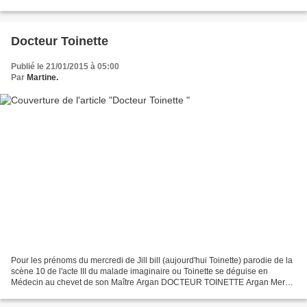
ensuite pour ne plus repartir Martine /...
Docteur Toinette
Publié le 21/01/2015 à 05:00
Par
Martine.
Pour les prénoms du mercredi de Jill bill (aujourd'hui Toinette) parodie de la
scène 10 de l'acte III du malade imaginaire ou Toinette se déguise en
Médecin au chevet de son Maître Argan DOCTEUR TOINETTE Argan Merci
Docteur de vous porter à mon chevet....