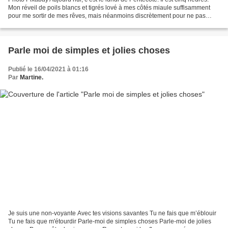
Mon réveil de poils blancs et tigrés lové à mes côtés miaule suffisamment
pour me sortir de mes rêves, mais néanmoins discrètement pour ne pas
m’énerver. J'aimerais tant rester...
Parle moi de simples et jolies choses
Publié le 16/04/2021 à 01:16
Par
Martine.
Je suis une non-voyante Avec tes visions savantes Tu ne fais que m’éblouir
Tu ne fais que m'étourdir Parle-moi de simples choses Parle-moi de jolies