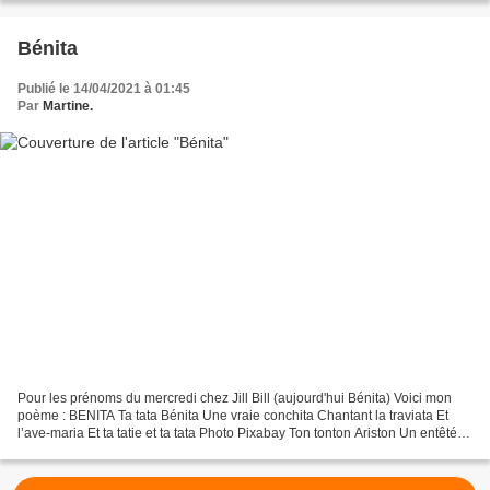
Bénita
Publié le 14/04/2021 à 01:45
Par
Martine.
Pour les prénoms du mercredi chez Jill Bill (aujourd'hui Bénita) Voici mon
poème : BENITA Ta tata Bénita Une vraie conchita Chantant la traviata Et
l’ave-maria Et ta tatie et ta tata Photo Pixabay Ton tonton Ariston Un entêté
breton Jouant bien du piston...