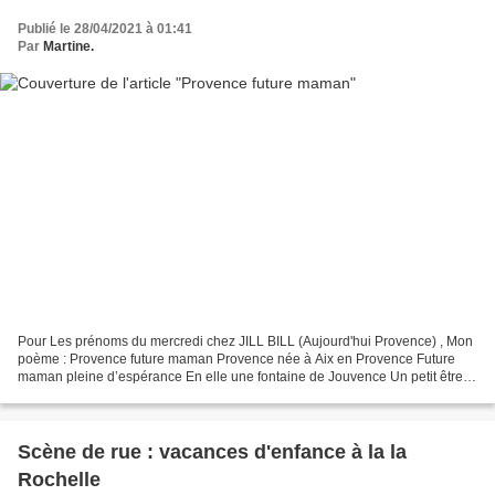
Publié le 28/04/2021 à 01:41
Par
Martine.
Pour Les prénoms du mercredi chez JILL BILL (Aujourd'hui Provence) , Mon
poème : Provence future maman Provence née à Aix en Provence Future
maman pleine d’espérance En elle une fontaine de Jouvence Un petit être
vit dans l’insouciance Dans ce nid douillet...
Scène de rue : vacances d'enfance à la la
Rochelle