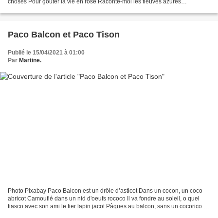
choses Pour goûter la vie en rose Raconte-moi les fleuves azurés
Serpentant au fond de vertes vallées...
Paco Balcon et Paco Tison
Publié le 15/04/2021 à 01:00
Par
Martine.
Photo Pixabay Paco Balcon est un drôle d’asticot Dans un cocon, un coco
abricot Camouflé dans un nid d'oeufs rococo Il va fondre au soleil, o quel
fiasco avec son ami le fier lapin jacot Pâques au balcon, sans un cocorico Tu
pleureras pauvre petit Marco Photo...