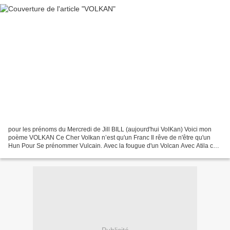
pour les prénoms du Mercredi de Jill BILL (aujourd'hui VolKan) Voici mon
poème VOLKAN Ce Cher Volkan n’est qu'un Franc Il rêve de n'être qu'un
Hun Pour Se prénommer Vulcain. Avec la fougue d'un Volcan Avec Atila chef
des Huns De Lutèce il s’emparera Et...