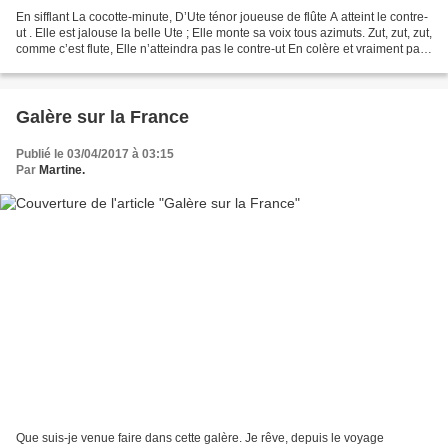
En sifflant La cocotte-minute, D’Ute ténor joueuse de flûte A atteint le contre-
ut . Elle est jalouse la belle Ute ; Elle monte sa voix tous azimuts. Zut, zut, zut,
comme c’est flute, Elle n’atteindra pas le contre-ut En colère et vraiment pas
fute-fute...
Galère sur la France
Publié le 03/04/2017 à 03:15
Par
Martine.
Que suis-je venue faire dans cette galère. Je rêve, depuis le voyage