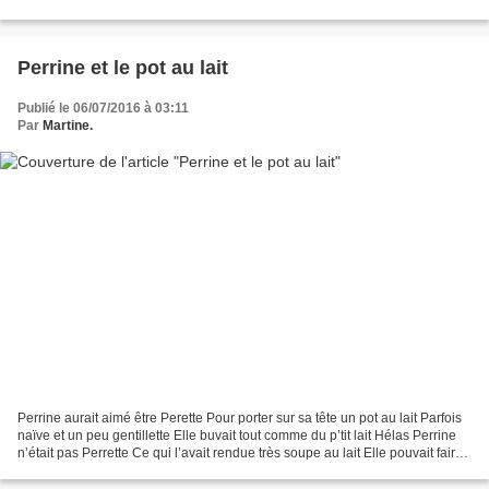
splendeur. Par un après-midi d’un...
Perrine et le pot au lait
Publié le 06/07/2016 à 03:11
Par
Martine.
Perrine aurait aimé être Perette Pour porter sur sa tête un pot au lait Parfois
naïve et un peu gentillette Elle buvait tout comme du p’tit lait Hélas Perrine
n’était pas Perrette Ce qui l’avait rendue très soupe au lait Elle pouvait faire
sa mauvaise...