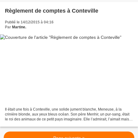
Règlement de comptes à Conteville
Publié le 14/12/2015 à 04:16
Par
Martine.
Il était une fois à Conteville, une solide jument blanche, Meneuse, à la
crinière blonde, aux yeux bleus océan. Son père Menhir, un pur-sang, était
le roi des animaux de ce petit pays imaginaire. Elle l’admirait, l’aimait mais le
haïssait. La haine c’est...