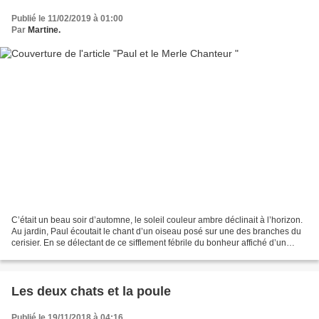
Publié le 11/02/2019 à 01:00
Par
Martine.
C’était un beau soir d’automne, le soleil couleur ambre déclinait à l’horizon.
Au jardin, Paul écoutait le chant d’un oiseau posé sur une des branches du
cerisier. En se délectant de ce sifflement fébrile du bonheur affiché d’un
volatile, une flambée...
Les deux chats et la poule
Publié le 19/11/2018 à 04:16