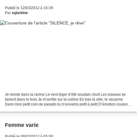
Publié le 12/03/2012 à 16:39
Par
eglantine
Je monte dans la ravine Le vent léger d’été soudain choit Les oiseaux se
taisent dans le bois Je m’arrête sur la colline En bas la ville, le vacarme
Dans mon petit coin de paradis tu m’envahis petit à petit D’émotion coulent
quelques larmes Je t’écoute...
Femme varie
Publié le 08/03/2012 à 05:00