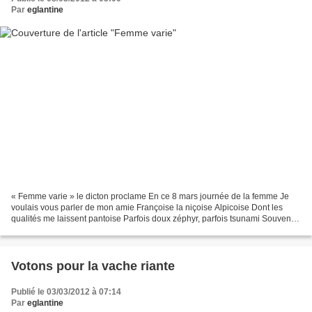
Par
eglantine
« Femme varie » le dicton proclame En ce 8 mars journée de la femme Je
voulais vous parler de mon amie Françoise la niçoise Alpicoise Dont les
qualités me laissent pantoise Parfois doux zéphyr, parfois tsunami Souvent
joyeuse, parfois grincheuse Les pieds...
Votons pour la vache riante
Publié le 03/03/2012 à 07:14
Par
eglantine