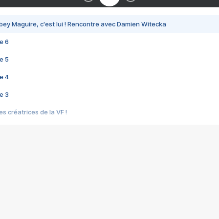
bey Maguire, c'est lui ! Rencontre avec Damien Witecka
e 6
e 5
e 4
e 3
s créatrices de la VF !
e 2
e 1
e Mektoub My Love arrive enfin ! Rencontre avec Shaïn Boumedine et Sal
i : après Toni en famille
elle réalise le bouleversant Dites lui que je l'aime
ais ! Rencontre autour de Vie privée de Rebecca Zlotowski