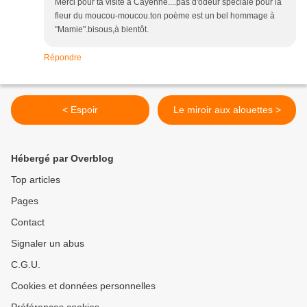
Merci pour ta visite à Cayenne....pas d'odeur spéciale pour la
fleur du moucou-moucou.ton poème est un bel hommage à
"Mamie".bisous,à bientôt.
Répondre
< Espoir
Le miroir aux alouettes >
Hébergé par Overblog
Top articles
Pages
Contact
Signaler un abus
C.G.U.
Cookies et données personnelles