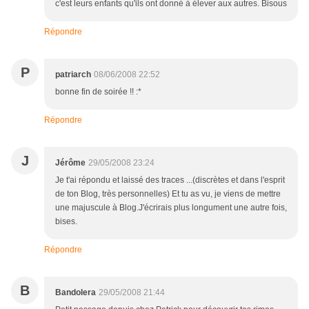
c'est leurs enfants qu'ils ont donné à élever aux autres. Bisous
Répondre
P
patriarch
08/06/2008 22:52
bonne fin de soirée !! :*
Répondre
J
Jérôme
29/05/2008 23:24
Je t'ai répondu et laissé des traces ...(discrètes et dans l'esprit
de ton Blog, très personnelles) Et tu as vu, je viens de mettre
une majuscule à Blog.J'écrirais plus longument une autre fois,
bises.
Répondre
B
Bandolera
29/05/2008 21:44