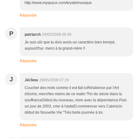
http://www.myspace.com/krystelmusique
Répondre
P
patriarch
29/05/2008 09:36
Je suis sûr que tu dois avois un caractère bien trempé,
aujourd'hui. merci à ta grand-mère !!
Répondre
J
Jérôme
29/05/2008 07:29
Coucher des mots comme il est fait iciRésilience par l'Art
d'écrire, merci!les miens de ce matin:"Fin de siècle dans la
souffranceDébut du nouveau, vivre avec la dépendance.Puis
un jour de 2003, crier à l'aideEt commencer vers CabrisUn
début de Nouvelle Vie."Très belle journée à toi.
Répondre