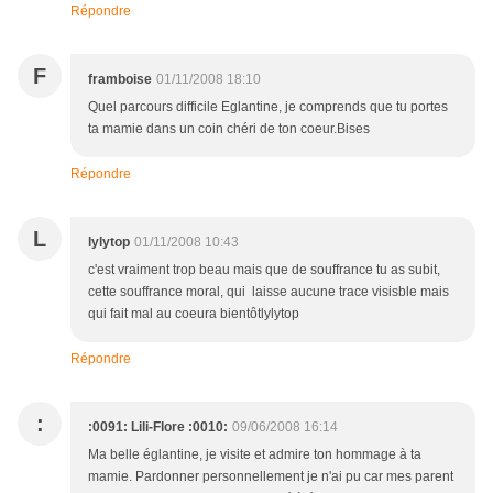
Répondre
F
framboise
01/11/2008 18:10
Quel parcours difficile Eglantine, je comprends que tu portes
ta mamie dans un coin chéri de ton coeur.Bises
Répondre
L
lylytop
01/11/2008 10:43
c'est vraiment trop beau mais que de souffrance tu as subit,
cette souffrance moral, qui laisse aucune trace visisble mais
qui fait mal au coeura bientôtlylytop
Répondre
:
:0091: Lili-Flore :0010:
09/06/2008 16:14
Ma belle églantine, je visite et admire ton hommage à ta
mamie. Pardonner personnellement je n'ai pu car mes parent