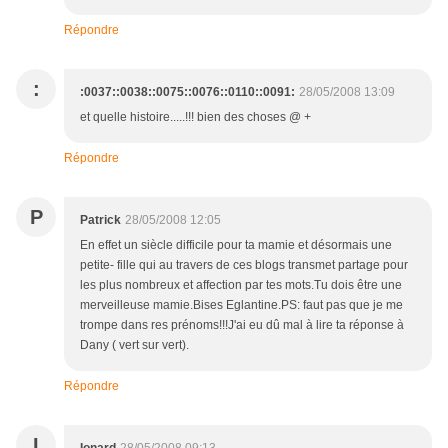
Répondre
:
:0037::0038::0075::0076::0110::0091:
28/05/2008 13:09
et quelle histoire.....!!! bien des choses @ +
Répondre
P
Patrick
28/05/2008 12:05
En effet un siècle difficile pour ta mamie et désormais une
petite- fille qui au travers de ces blogs transmet partage pour
les plus nombreux et affection par tes mots.Tu dois être une
merveilleuse mamie.Bises Eglantine.PS: faut pas que je me
trompe dans res prénoms!!!J'ai eu dû mal à lire ta réponse à
Dany ( vert sur vert).
Répondre
I