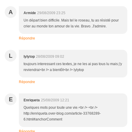
A
Armide
29/08/2009 23:25
Un départ bien difficile. Mais tel le roseau, tu as résisté pour
crier au monde ton amour de la vie. Bravo. J'admire.
Répondre
L
lylytop
28/08/2009 09:02
toujours interessant ces textes, je ne les ai pas tous lu mais j'y
reviendrai<br /> a bientôt<br /> lylytop
Répondre
E
Enriqueta
25/08/2009 12:21
Quelques mots pour toute une vie.<br /> <br />
http://enriqueta.over-blog.com/article-33768289-
6.html#anchorComment
Répondre