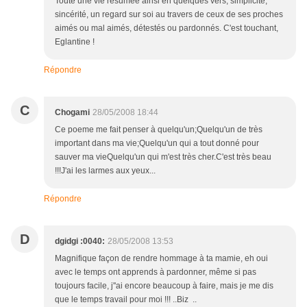
Toute une vie résumée ainsi en quelques vers, simplicité,
sincérité, un regard sur soi au travers de ceux de ses proches
aimés ou mal aimés, détestés ou pardonnés. C'est touchant,
Eglantine !
Répondre
C
Chogami
28/05/2008 18:44
Ce poeme me fait penser à quelqu'un;Quelqu'un de très
important dans ma vie;Quelqu'un qui a tout donné pour
sauver ma vieQuelqu'un qui m'est très cher.C'est très beau
!!!J'ai les larmes aux yeux...
Répondre
D
dgidgi :0040:
28/05/2008 13:53
Magnifique façon de rendre hommage à ta mamie, eh oui
avec le temps ont apprends à pardonner, même si pas
toujours facile, j''ai encore beaucoup à faire, mais je me dis
que le temps travail pour moi !!! ..Biz ..