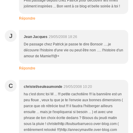
Petit passage depuis chez Patrick pour découvrir tes rimes
joliment inspirées ... Bon vent à ce blog et belle soirée à toi !
Répondre
J
Jean Jacques
29/05/2008 18:26
De passage chez Patrick je passe te dire Bonsoir .....je
découvre l'histoire d'une vie ou peut être non ..... l'histoire d'un
amour de Mamie!!!@+
Répondre
C
christel/seuleaumonde
29/05/2008 10:20
ha c'est donc toi M ... !!! petite cachotière !!! la bannière est un
peu floue , veux tu que je te l'envoie aux bonnes dimensions (
parce que ob rétrécie tout !!! il faudra l'héberger ailleurs
ensuite ... mais je t'expliquerai si besoin ... ) et avec une
phrase de ton choix écrite dedans ? Bisous du jeudi matin
sous la pluie ! christelhttp://toutsurbarrueco.over-blog.com (
entièrement relooké !!!)http://annecymaville.over-blog.com