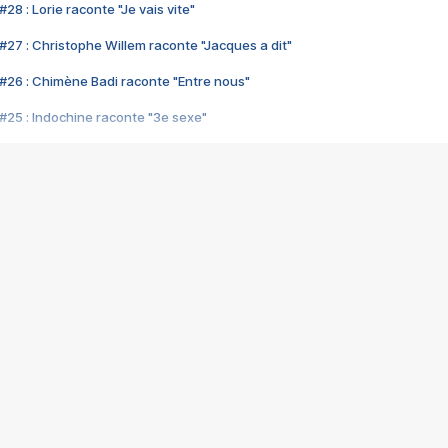
28 : Lorie raconte "Je vais vite"
#27 : Christophe Willem raconte "Jacques a dit"
#26 : Chimène Badi raconte "Entre nous"
#25 : Indochine raconte "3e sexe"
#24 : Zaho raconte "C'est chelou"
#23 : Patrick Bruel raconte "Au café des délices"
#22 : Kyo raconte "Le chemin"
#21 : Nolwenn Leroy raconte "Cassé"
#20 : Patrick Hernandez raconte "Born to be alive"
#19 : Lorie raconte "Près de moi"
#18 : Michael Jones raconte "A nos actes manqués" (avec Jean-Jacque
#17 : Khaled raconte "Aïcha"
#16 : Corneille raconte "Parce qu'on vient de loin"