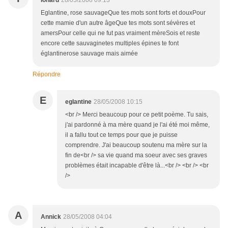
Ionard
28/05/2008 09:13
Eglantine, rose sauvageQue tes mots sont forts et douxPour
cette mamie d'un autre âgeQue tes mots sont sévères et
amersPour celle qui ne fut pas vraiment mèreSois et reste
encore cette sauvaginetes multiples épines te font
églantinerose sauvage mais aimée
Répondre
E
eglantine
28/05/2008 10:15
<br /> Merci beaucoup pour ce petit poème. Tu sais,
j'ai pardonné à ma mère quand je l'ai été moi même,
il a fallu tout ce temps pour que je puisse
comprendre. J'ai beaucoup soutenu ma mère sur la
fin de<br /> sa vie quand ma soeur avec ses graves
problèmes était incapable d'être là...<br /> <br /> <br
/>
A
Annick
28/05/2008 04:04