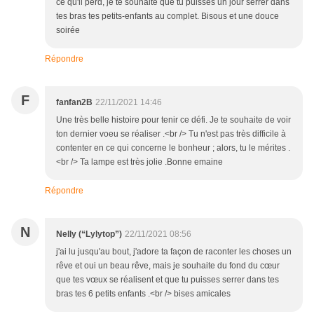
ce qu'il perd, je te souhaite que tu puisses un jour serrer dans
tes bras tes petits-enfants au complet. Bisous et une douce
soirée
Répondre
F
fanfan2B
22/11/2021 14:46
Une très belle histoire pour tenir ce défi. Je te souhaite de voir
ton dernier voeu se réaliser .<br /> Tu n'est pas très difficile à
contenter en ce qui concerne le bonheur ; alors, tu le mérites .
<br /> Ta lampe est très jolie .Bonne emaine
Répondre
N
Nelly (“Lylytop”)
22/11/2021 08:56
j'ai lu jusqu'au bout, j'adore ta façon de raconter les choses un
rêve et oui un beau rêve, mais je souhaite du fond du cœur
que tes vœux se réalisent et que tu puisses serrer dans tes
bras tes 6 petits enfants .<br /> bises amicales