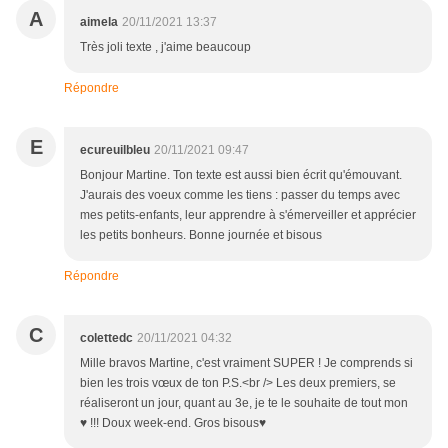
A
aimela
20/11/2021 13:37
Très joli texte , j'aime beaucoup
Répondre
E
ecureuilbleu
20/11/2021 09:47
Bonjour Martine. Ton texte est aussi bien écrit qu'émouvant.
J'aurais des voeux comme les tiens : passer du temps avec
mes petits-enfants, leur apprendre à s'émerveiller et apprécier
les petits bonheurs. Bonne journée et bisous
Répondre
C
colettedc
20/11/2021 04:32
Mille bravos Martine, c'est vraiment SUPER ! Je comprends si
bien les trois vœux de ton P.S.<br /> Les deux premiers, se
réaliseront un jour, quant au 3e, je te le souhaite de tout mon
♥ !!! Doux week-end. Gros bisous♥