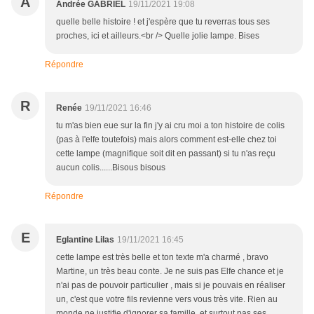
A
Andrée GABRIEL
19/11/2021 19:08
quelle belle histoire ! et j'espère que tu reverras tous ses
proches, ici et ailleurs.<br /> Quelle jolie lampe. Bises
Répondre
R
Renée
19/11/2021 16:46
tu m'as bien eue sur la fin j'y ai cru moi a ton histoire de colis
(pas à l'elfe toutefois) mais alors comment est-elle chez toi
cette lampe (magnifique soit dit en passant) si tu n'as reçu
aucun colis......Bisous bisous
Répondre
E
Eglantine Lilas
19/11/2021 16:45
cette lampe est très belle et ton texte m'a charmé , bravo
Martine, un très beau conte. Je ne suis pas Elfe chance et je
n'ai pas de pouvoir particulier , mais si je pouvais en réaliser
un, c'est que votre fils revienne vers vous très vite. Rien au
monde ne justifie d'ignorer sa famille, et surtout pas ses