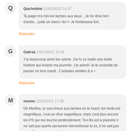
Q
Quichottine
01/01/2022 14:27
Ta page m'a mis les larmes aux yeux... Je ne dirai rien
d'autre... juste un merci.<br /> Je t'embrasse fort.
Répondre
G
Gabray
23/11/2021 11:26
J’ai beaucoup aimé ton article. J'ai lu ce matin une belle
histoire qui éclaire ma journée : j'ai adoré! Je te souhaite de
passer un bon mardi . Cordiales amitiés & à +
Répondre
M
manou
22/11/2021 17:36
Oh Martine, je suis émue aux larmes en te lisant, ton texte est
magnifique, c'est un rêve magnifique, mais c'est plus encore
ton PS qui me touche profondément. Ton fils est à plaindre il
ne sait pas quelle personne merveilleuse tu es, il ne sait pas