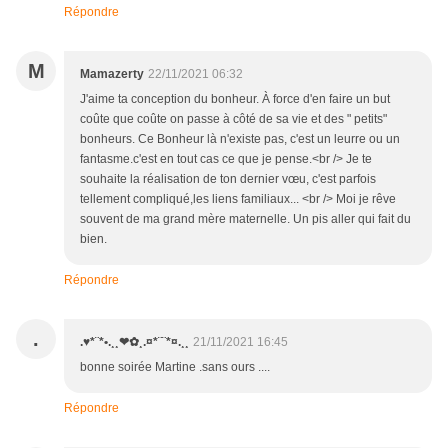
Répondre
M
Mamazerty
22/11/2021 06:32
J'aime ta conception du bonheur. À force d'en faire un but
coûte que coûte on passe à côté de sa vie et des " petits"
bonheurs. Ce Bonheur là n'existe pas, c'est un leurre ou un
fantasme.c'est en tout cas ce que je pense.<br /> Je te
souhaite la réalisation de ton dernier vœu, c'est parfois
tellement compliqué,les liens familiaux... <br /> Moi je rêve
souvent de ma grand mère maternelle. Un pis aller qui fait du
bien.
Répondre
.
.♥*¨*•.¸¸❤✿¸.¤*¨¨*¤.¸¸
21/11/2021 16:45
bonne soirée Martine .sans ours ....
Répondre