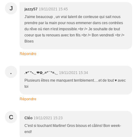
J
jazzy57
19/11/2021 15:45
J'aime beaucoup , un vrai talent de conteuse qui sait nous
prendre par la main pour nous emmener dans ces contrées
du rêve où rien n'est impossible.<br /> Je souhaite de tout
coeur que tu renoues avec ton fils.<br /> Bon vendredi <br />
Bises
Répondre
.
.♥*¨*•.¸¸❤✿¸.¤*¨¨*¤.¸¸
19/11/2021 15:34
Plusieurs êtres me manquent terriblement.....et de tout ♥ avec
toi
Répondre
C
Cléo
19/11/2021 15:23
C'est si touchant Martine! Gros bisous et câlins! Bon week-
end!