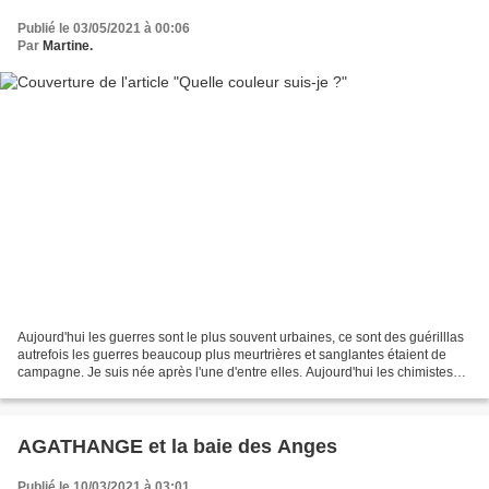
Publié le 03/05/2021 à 00:06
Par
Martine.
Aujourd'hui les guerres sont le plus souvent urbaines, ce sont des guérilllas
autrefois les guerres beaucoup plus meurtrières et sanglantes étaient de
campagne. Je suis née après l'une d'entre elles. Aujourd'hui les chimistes
inventent des gaz neurotoxiques...
AGATHANGE et la baie des Anges
Publié le 10/03/2021 à 03:01