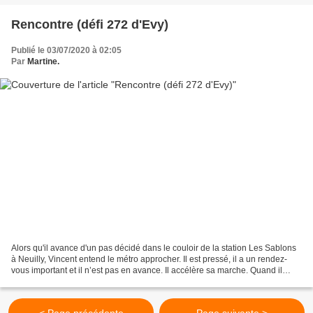
Rencontre (défi 272 d'Evy)
Publié le 03/07/2020 à 02:05
Par
Martine.
Alors qu'il avance d'un pas décidé dans le couloir de la station Les Sablons
à Neuilly, Vincent entend le métro approcher. Il est pressé, il a un rendez-
vous important et il n’est pas en avance. Il accélère sa marche. Quand il
arrive sur le quai il entend...