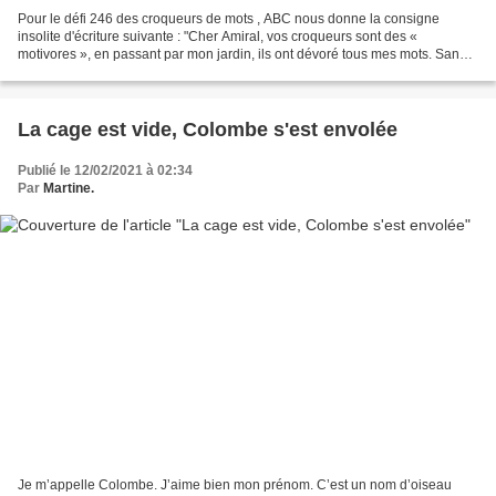
Pour le défi 246 des croqueurs de mots , ABC nous donne la consigne
insolite d'écriture suivante : "Cher Amiral, vos croqueurs sont des «
motivores », en passant par mon jardin, ils ont dévoré tous mes mots. Sans
mot, mon jardin de mots n’a plus de sens,...
La cage est vide, Colombe s'est envolée
Publié le 12/02/2021 à 02:34
Par
Martine.
Je m’appelle Colombe. J’aime bien mon prénom. C’est un nom d’oiseau