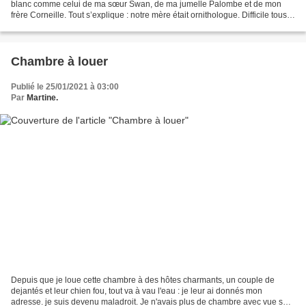
blanc comme celui de ma sœur Swan, de ma jumelle Palombe et de mon
frère Corneille. Tout s’explique : notre mère était ornithologue. Difficile tous
les jours ce métier qui vous écarte...
Chambre à louer
Publié le 25/01/2021 à 03:00
Par
Martine.
Depuis que je loue cette chambre à des hôtes charmants, un couple de
dejantés et leur chien fou, tout va à vau l'eau : je leur ai donnés mon
adresse. je suis devenu maladroit. Je n'avais plus de chambre avec vue sur