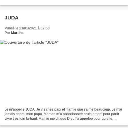
baie, ils ont exigé d'avoir sur le...
JUDA
Publié le 13/01/2021 à 02:50
Par
Martine.
Je m’appelle JUDA. Je vis chez papi et mamie que j’aime beaucoup. Je n’ai
jamais connu mon papa. Maman m’a abandonnée brutalement pour partir
vivre très loin là-haut. Mamie me dit que Dieu l’a appelée pour qu’elle
vienne habiter avec lui dans son pays...