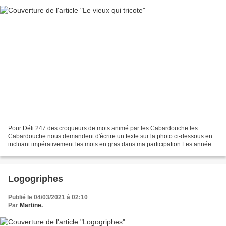
Pour Défi 247 des croqueurs de mots animé par les Cabardouche les
Cabardouche nous demandent d'écrire un texte sur la photo ci-dessous en
incluant impérativement les mots en gras dans ma participation Les années
passent, j’ai beaucoup changé. Les ans...
Logogriphes
Publié le 04/03/2021 à 02:10
Par
Martine.