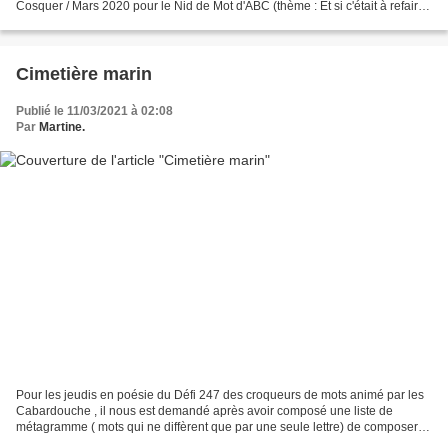
Cosquer / Mars 2020 pour le Nid de Mot d'ABC (thème : Et si c'était à refaire)
Image gerd altmann de P...
Cimetière marin
Publié le 11/03/2021 à 02:08
Par
Martine.
Pour les jeudis en poésie du Défi 247 des croqueurs de mots animé par les
Cabardouche , il nous est demandé après avoir composé une liste de
métagramme ( mots qui ne diffèrent que par une seule lettre) de composer
un poème avec ces mots. Voici ma liste...