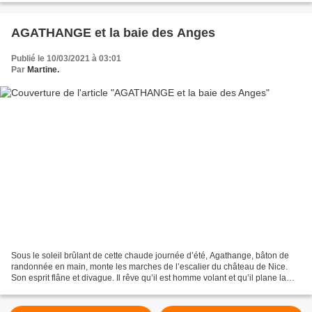
AGATHANGE et la baie des Anges
Publié le 10/03/2021 à 03:01
Par
Martine.
Sous le soleil brûlant de cette chaude journée d’été, Agathange, bâton de
randonnée en main, monte les marches de l’escalier du château de Nice.
Son esprit flâne et divague. Il rêve qu’il est homme volant et qu’il plane la
nuit au-dessus de la Baie des...