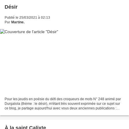
Désir
Publié le 25/03/2021 à 02:13
Par
Martine.
Pour les jeudis en poésie du défi des croqueurs de mots N° 248 animé par
Durgalola (thème : le désir), m'étant très souvent exprimée sur ce sujet sur
ce blog, je partage aujourd'hui avec vous deux anciennes publications :
Dans les bras d’un ange soudain...
À la saint Calixte