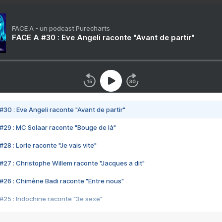
FACE A - un podcast Purecharts
FACE A #30 : Eve Angeli raconte "Avant de partir"
#30 : Eve Angeli raconte "Avant de partir"
#29 : MC Solaar raconte "Bouge de là"
28 : Lorie raconte "Je vais vite"
#27 : Christophe Willem raconte "Jacques a dit"
#26 : Chimène Badi raconte "Entre nous"
#25 : Indochine raconte "3e sexe"
#24 : Zaho raconte "C'est chelou"