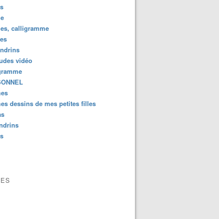
us
e
es, calligramme
tes
ndrins
ludes vidéo
gramme
SONNEL
es
s dessins de mes petites filles
as
ndrins
us
VES