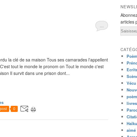
NEWSL
Abonnez
articles 
…
Email
CATÉG
Poèm
rdu la clé de sa maison Tous ses camarades l'appellent
Prén
'est tout le monde le pronom on Tout le monde c'est
Ecrit
ison Il survit dans une prison dont...
Scène
Vécu
Nouve
poèm
es
livres
post
0
Paro
Citat
Haïk
aimé 
Acros