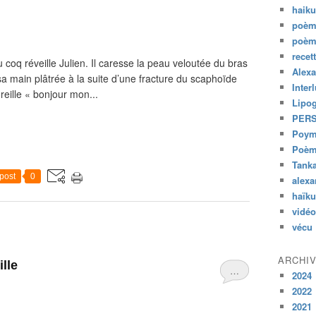
haik
poèm
poèm
recet
 coq réveille Julien. Il caresse la peau veloutée du bras
Alexa
 sa main plâtrée à la suite d’une fracture du scaphoïde
Inter
reille « bonjour mon...
Lipo
PER
Poym
Poème
Tank
post
0
alexa
haïk
vidéo
vécu
ARCHI
ille
…
2024
2022
2021