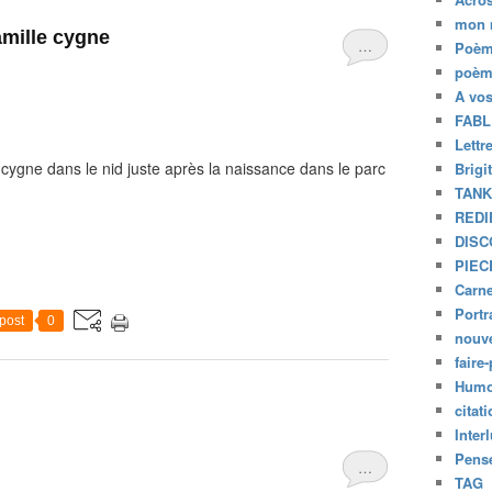
mon 
amille cygne
…
Poèm
poèm
A vo
FABL
Lettr
 cygne dans le nid juste après la naissance dans le parc
Brigi
TAN
REDI
DISC
PIEC
Carne
Portr
post
0
nouve
faire-
Humo
citat
Inter
Pensé
…
TAG