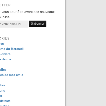
ETTER
-vous pour être averti des nouveaux
publiés.
ORIES
es
oms du Mercredi
s divers
 de rue
lles
es de mes amis
dies
ions
us
détesté
tiches