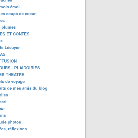
mois émoi
es coups de coeur
es
s plumes
ES ET CONTES
es
tte Lécuyer
KAS
FFUSION
OURS - PLAIDOIRIES
ES THEATRE
ts de voyage
aits de mes amis du blog
lles
part
ur
ions
lude photos
es, réflexions