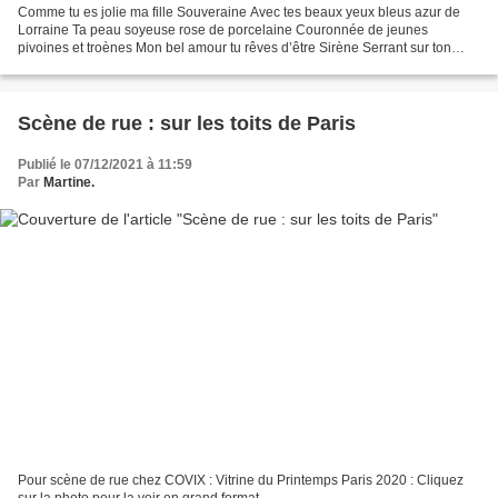
Comme tu es jolie ma fille Souveraine Avec tes beaux yeux bleus azur de
Lorraine Ta peau soyeuse rose de porcelaine Couronnée de jeunes
pivoines et troènes Mon bel amour tu rêves d’être Sirène Serrant sur ton
cœur ta poupée Marjolaine Plus tard dans notre...
Scène de rue : sur les toits de Paris
Publié le 07/12/2021 à 11:59
Par
Martine.
Pour scène de rue chez COVIX : Vitrine du Printemps Paris 2020 : Cliquez
sur la photo pour la voir en grand format