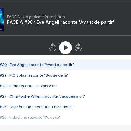
FACE A - un podcast Purecharts
FACE A #30 : Eve Angeli raconte "Avant de partir"
#30 : Eve Angeli raconte "Avant de partir"
#29 : MC Solaar raconte "Bouge de là"
28 : Lorie raconte "Je vais vite"
#27 : Christophe Willem raconte "Jacques a dit"
#26 : Chimène Badi raconte "Entre nous"
#25 : Indochine raconte "3e sexe"
#24 : Zaho raconte "C'est chelou"