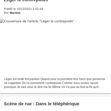
Publié le 15/12/2021 à 01:44
Par
Martine.
Léger est resté fort pantois Quand pour la première fois Sans que personne
ne s'appitoie On l'a surnommé contrepoids Comme vous voulez savoir
pourquoi Je vais vous le dire ma foi Même s'il n'a pas du tout la foi qu'il
n'habite pas la ville de Foix mas...
Scène de rue : Dans le téléphérique